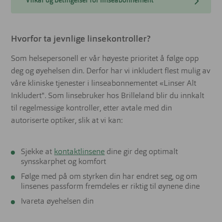
Vilkår og betingelser for linseabonnement
Hvorfor ta jevnlige linsekontroller?
Som helsepersonell er vår høyeste prioritet å følge opp
deg og øyehelsen din. Derfor har vi inkludert flest mulig av
våre kliniske tjenester i linseabonnementet «Linser Alt
Inkludert". Som linsebruker hos Brilleland blir du innkalt
til regelmessige kontroller, etter avtale med din
autoriserte optiker, slik at vi kan:
Sjekke at
kontaktlinsene
dine gir deg optimalt
synsskarphet og komfort
Følge med på om styrken din har endret seg, og om
linsenes passform fremdeles er riktig til øynene dine
Ivareta øyehelsen din