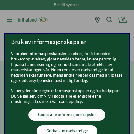
Bestill synstest
0
Brilleland
Fakta om kontaktlinser
Bruk av informasjonskapsler
Linseabonnement - linser alt inkludert
Vi bruker informasjonskapsler (cookies) for å forbedre
brukeropplevelsen, gjøre nettsiden bedre, levere personlig
tilpasset annonsering og innhold samt måle effekten av
markedsføringen vår. Noen cookies er nødvendige for at
nettsiden skal fungere, mens andre hjelper oss med å tilpasse
Linseabonnement -
og skreddersy tjenesten best mulig for deg.
Linser Alt Inkludert
Vi benytter både egne informasjonskapsler og fra tredjepart.
Du velger selv om vi vil godta alle eller gjøre egne
innstillinger. Les mer i vår
cookiepolicy
.
Godta alle informasjonskapsler
Godta kun nødvendige