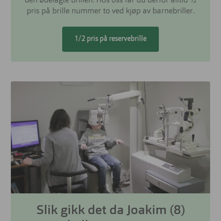
den ødelagte brillen. Hos oss får du derfor alltid ½
pris på brille nummer to ved kjøp av barnebriller.
1/2 pris på reservebrille
Slik gikk det da Joakim (8)