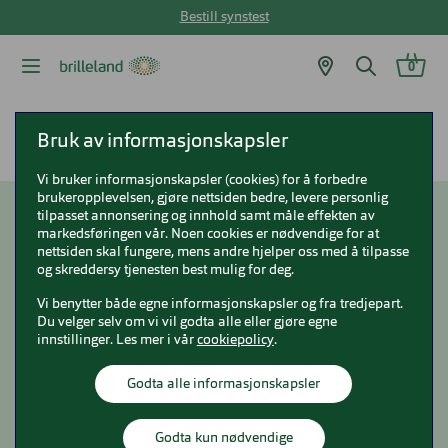
Bestill synstest
0
Brilleland
Fakta om briller
Briller og barn
Bruk av informasjonskapsler
Vi bruker informasjonskapsler (cookies) for å forbedre
brukeropplevelsen, gjøre nettsiden bedre, levere personlig
tilpasset annonsering og innhold samt måle effekten av
Briller og barn
markedsføringen vår. Noen cookies er nødvendige for at
nettsiden skal fungere, mens andre hjelper oss med å tilpasse
og skreddersy tjenesten best mulig for deg.
Vi benytter både egne informasjonskapsler og fra tredjepart.
Du velger selv om vi vil godta alle eller gjøre egne
innstillinger. Les mer i vår
cookiepolicy
.
Godta alle informasjonskapsler
Godta kun nødvendige