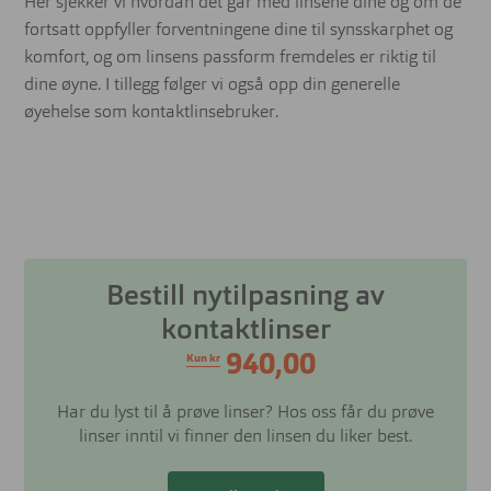
Her sjekker vi hvordan det går med linsene dine og om de
fortsatt oppfyller forventningene dine til synsskarphet og
komfort, og om linsens passform fremdeles er riktig til
dine øyne. I tillegg følger vi også opp din generelle
øyehelse som kontaktlinsebruker.
Bestill nytilpasning av
kontaktlinser
940,00
Kun kr
Har du lyst til å prøve linser? Hos oss får du prøve
linser inntil vi finner den linsen du liker best.