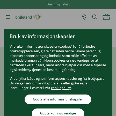
Bestill synstest
0
Brilleland
Fakta om kontaktlinser
Hvordan starte med linser?
Bruk av informasjonskapsler
Vi bruker informasjonskapsler (cookies) for å forbedre
brukeropplevelsen, gjøre nettsiden bedre, levere personlig
tilpasset annonsering og innhold samt måle effekten av
Hvordan starte med
markedsføringen vår. Noen cookies er nødvendige for at
nettsiden skal fungere, mens andre hjelper oss med å tilpasse
kontaktlinser?
og skreddersy tjenesten best mulig for deg.
Vi benytter både egne informasjonskapsler og fra tredjepart.
Du velger selv om vi vil godta alle eller gjøre egne
innstillinger. Les mer i vår
cookiepolicy
.
Godta alle informasjonskapsler
Godta kun nødvendige