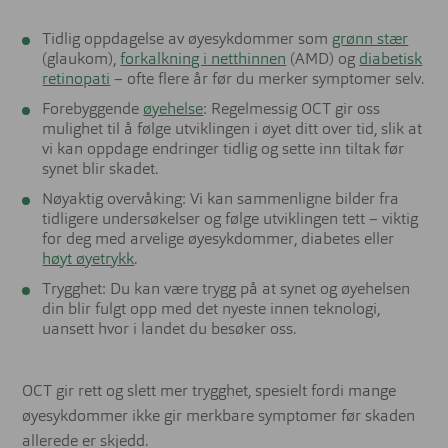
Tidlig oppdagelse av øyesykdommer som
grønn stær
(glaukom),
forkalkning i netthinnen
(AMD) og
diabetisk
retinopati
– ofte flere år før du merker symptomer selv.
Forebyggende
øyehelse
: Regelmessig OCT gir oss
mulighet til å følge utviklingen i øyet ditt over tid, slik at
vi kan oppdage endringer tidlig og sette inn tiltak før
synet blir skadet.
Nøyaktig overvåking: Vi kan sammenligne bilder fra
tidligere undersøkelser og følge utviklingen tett – viktig
for deg med arvelige øyesykdommer, diabetes eller
høyt øyetrykk
.
Trygghet: Du kan være trygg på at synet og øyehelsen
din blir fulgt opp med det nyeste innen teknologi,
uansett hvor i landet du besøker oss.
OCT gir rett og slett mer trygghet, spesielt fordi mange
øyesykdommer ikke gir merkbare symptomer før skaden
allerede er skjedd.