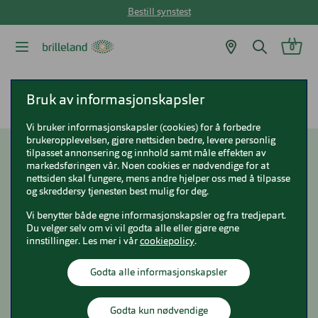
Bestill synstest
0
Brilleland
Synstest
3D-bilde med OCT
Bruk av informasjonskapsler
Vi bruker informasjonskapsler (cookies) for å forbedre
brukeropplevelsen, gjøre nettsiden bedre, levere personlig
tilpasset annonsering og innhold samt måle effekten av
OCT - en trygghet for
markedsføringen vår. Noen cookies er nødvendige for at
nettsiden skal fungere, mens andre hjelper oss med å tilpasse
øyehelsen din
og skreddersy tjenesten best mulig for deg.
Vi benytter både egne informasjonskapsler og fra tredjepart.
Du velger selv om vi vil godta alle eller gjøre egne
innstillinger. Les mer i vår
cookiepolicy
.
Godta alle informasjonskapsler
Godta kun nødvendige