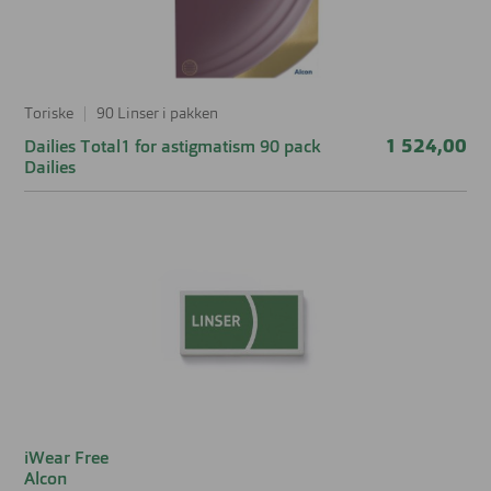
Toriske
90 Linser i pakken
1 524,00
Dailies Total1 for astigmatism 90 pack
Dailies
iWear Free
Alcon