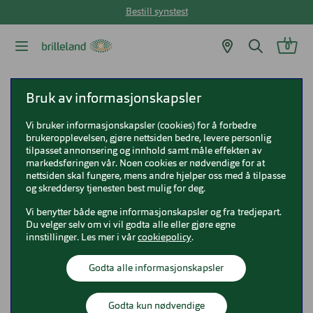
Bestill synstest
0
Brilleland
Kontaktlinser
Dailies
Bruk av informasjonskapsler
Vi bruker informasjonskapsler (cookies) for å forbedre
Dailies kontaktlinser
brukeropplevelsen, gjøre nettsiden bedre, levere personlig
tilpasset annonsering og innhold samt måle effekten av
markedsføringen vår. Noen cookies er nødvendige for at
nettsiden skal fungere, mens andre hjelper oss med å tilpasse
og skreddersy tjenesten best mulig for deg.
Dailies kontaktlinser | Brilleland
Vi benytter både egne informasjonskapsler og fra tredjepart.
Du velger selv om vi vil godta alle eller gjøre egne
innstillinger. Les mer i vår
cookiepolicy
.
Hos Brilleland får du kontaktlinser fra Dailies som
16 produkter
Vis bare nyheter
Godta alle informasjonskapsler
gir deg god komfort gjennom hele dagen, samtidig
som du ser godt. Vi hjelper deg med tilpasning av
Vis filter
Sorter etter
Anbefalt
kontaktlinsene fra Dailies og sørger for at du får
Godta kun nødvendige