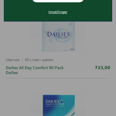
gode tips om håndtering av linsene i tillegg til
smarte rutiner for linsehygiene. Finn kontaktlinser
Innstillinger
fra Dailies som passer for deg i butikk og i
nettbutikk.
Sfæriske
90 Linser i pakken
723,00
Dailies All Day Comfort 90 Pack
Dailies