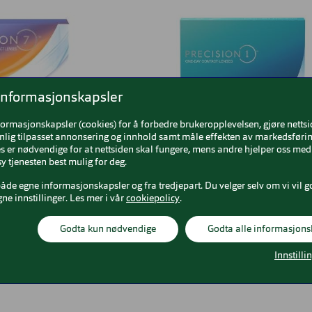
informasjonskapsler
formasjonskapsler (cookies) for å forbedre brukeropplevelsen, gjøre netts
nlig tilpasset annonsering og innhold samt måle effekten av markedsførin
 er nødvendige for at nettsiden skal fungere, mens andre hjelper oss med 
y tjenesten best mulig for deg.
en
Sfæriske
90 Linser i pakken
775,00
både egne informasjonskapsler og fra tredjepart. Du velger selv om vi vil g
r
83
Precision1 90 pack
gne innstillinger. Les mer i vår
cookiepolicy
.
2 PACK
Precision
Godta kun nødvendige
Godta alle informasjons
Innstilli