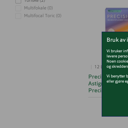
Toriske (2)
Multifokale (0)
Multifocal Toric (0)
Bruk av 
Vi bruker in
levere perso
Noen cookies
og skredders
12 Linser i pakk
Vi benytter 
Precision7™ fo
eller gjøre e
Astigmatism 1
Precision