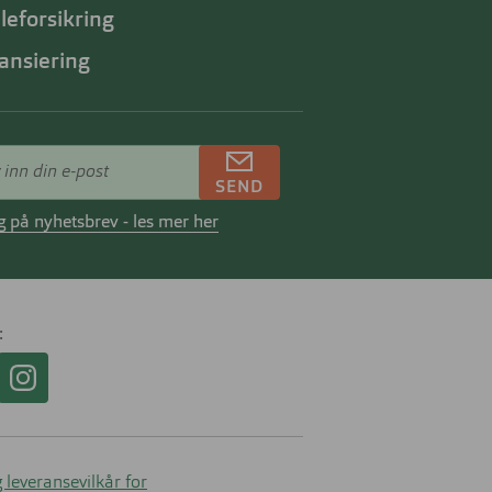
lleforsikring
ansiering
SEND
 på nyhetsbrev - les mer her
 leveransevilkår for