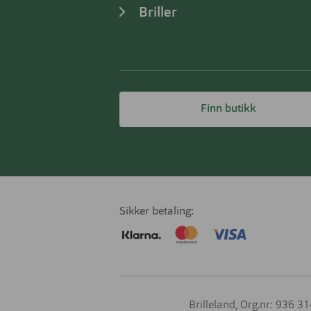
Briller
Finn butikk
Sikker betaling
Brilleland, Org.nr: 936 3