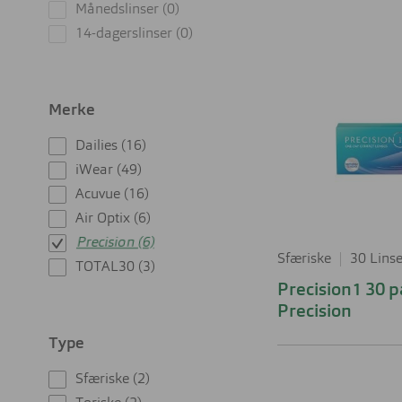
Månedslinser (0)
14-dagerslinser (0)
Firkantet
Firkantet
Rund
Rund
Cateye
Cateye
Merke
Dailies (16)
iWear (49)
Pilot
Oval
Sport
Pilot
Butterfly
Oval
Acuvue (16)
Air Optix (6)
Precision (6)
Sfæriske
30 Linse
TOTAL30 (3)
Butterfly
Sport
Precision1 30 
Precision
Type
Sfæriske (2)