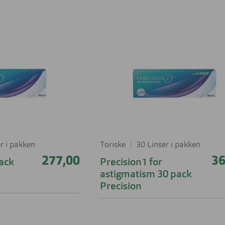
Peak Performance
Miraflex
Michael Kors
Björn Borg
Kontaktlin
Unofficial
Ralph
COACH
DIESEL
Nyttig og
kontaktli
Polo Ralph Lauren
r i pakken
Toriske
30 Linser i pakken
277,00
36
pack
Precision1 for
astigmatism 30 pack
Precision