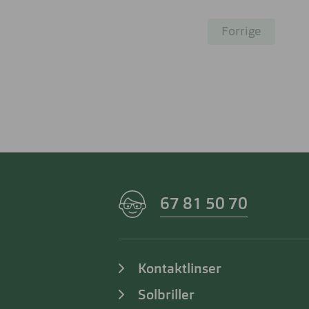
Forrige
67 81 50 70
Kontaktlinser
Solbriller