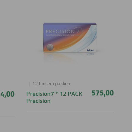
Lesebriller
ser til barn
Derfor har solbrilleglass
Briller på jobben
ulike farger
 aktuelt om
nser
Briller til studiene
Sportsbriller
Briller med livsstilsglass
Nyttig og aktuelt om
solbriller
Briller for ditt behov
Briller og barn
Forskjellen på dyrt og billig brilleglass
Hvilke briller kler ansiktsfasongen din?
12 Linser i pakken
Nyttig og aktuelt om briller
575,00
4,00
Precision7™ 12 PACK
Precision