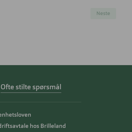
Neste
Ofte stilte spørsmål
enhetsloven
riftsavtale hos Brilleland