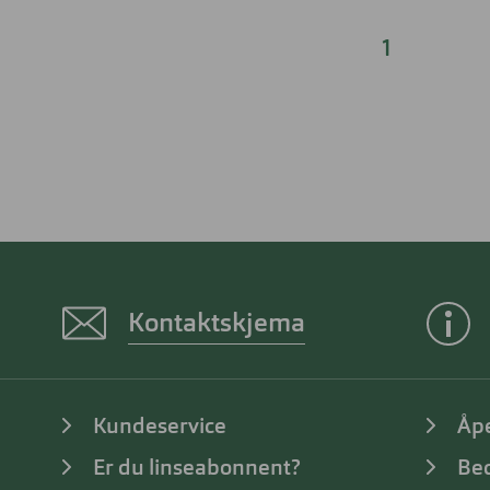
1
Kontaktskjema
Kundeservice
Åp
Er du linseabonnent?
Bed