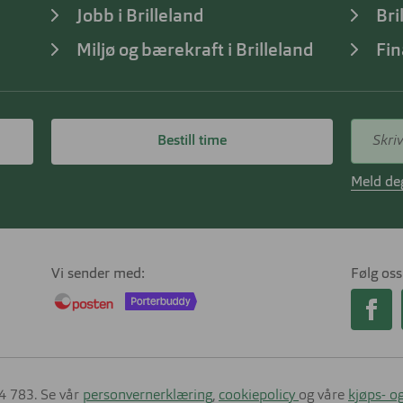
Jobb i Brilleland
Bri
Miljø og bærekraft i Brilleland
Fin
Bestill time
Meld deg
Vi sender med
Følg oss
14 783. Se vår
personvernerklæring
,
cookiepolicy
og våre
kjøps- og