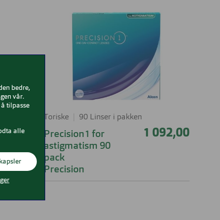
iden bedre,
gen vår.
å tilpasse
Toriske
90 Linser i pakken
odta alle
1,00
1 092,00
Precision1 for
astigmatism 90
pack
kapsler
Precision
nger