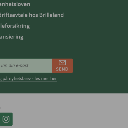
enhetsloven
riftsavtale hos Brilleland
lleforsikring
ansiering
SEND
 på nyhetsbrev - les mer her