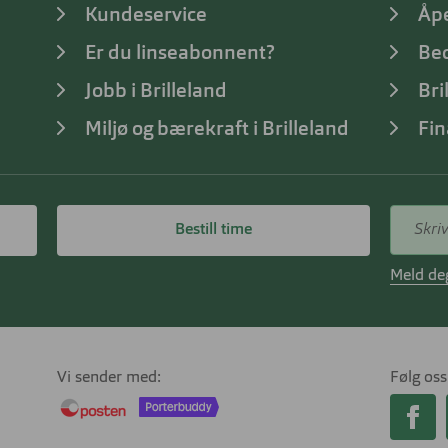
Kundeservice
Åp
Er du linseabonnent?
Bed
Jobb i Brilleland
Bri
Miljø og bærekraft i Brilleland
Fin
Bestill time
Meld deg
Vi sender med
Følg oss