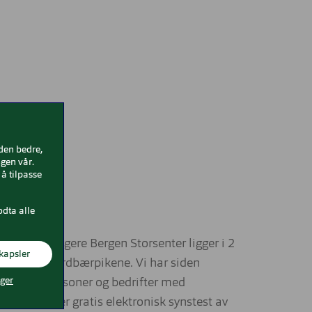
iden bedre,
gen vår.
å tilpasse
odta alle
ergen, tidligere Bergen Storsenter ligger i 2
kapsler
m Kicks og Jordbærpikene. Vi har siden
nger
de privatpersoner og bedrifter med
nsprøve, eller gratis elektronisk synstest av