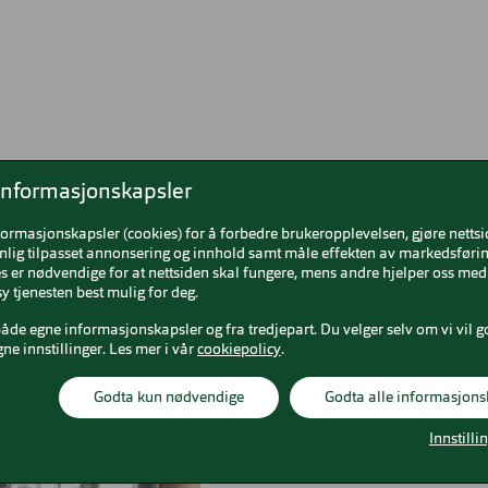
informasjonskapsler
formasjonskapsler (cookies) for å forbedre brukeropplevelsen, gjøre netts
nlig tilpasset annonsering og innhold samt måle effekten av markedsførin
 er nødvendige for at nettsiden skal fungere, mens andre hjelper oss med 
y tjenesten best mulig for deg.
både egne informasjonskapsler og fra tredjepart. Du velger selv om vi vil g
gne innstillinger. Les mer i vår
cookiepolicy
.
Vår avdeling på Thon Senter B
Godta kun nødvendige
Godta alle informasjons
etasje, og er plassert mello
Innstilli
oppstarten i 1998 hjulpet bå
synshjelpemidler. Vi tilbyr sy