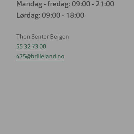
Mandag - fredag: 09:00 - 21:00
Lørdag: 09:00 - 18:00
Firkantet
Firkantet
Rund
Rund
Cateye
Cateye
Thon Senter Bergen
55 32 73 00
475@brilleland.no
Pilot
Oval
Sport
Pilot
Butterfly
Oval
Butterfly
Sport