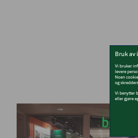
Bruk av 
Vi bruker in
levere perso
Noen cookies
og skredders
Vi benytter 
eller gjøre e