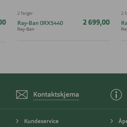
2 farger
2 
00
2 699,00
Ray-Ban 0RX5440
R
Ray-Ban
Ra
Kontaktskjema
Kundeservice
Åp