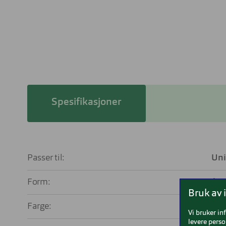
Spesifikasjoner
Passer til:
Uni
Form:
Firka
Bruk av 
Farge:
Vi bruker in
levere perso