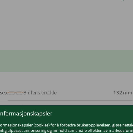
sex
Brillens bredde
132 mm
ntet
Lengde stang
145 mm
informasjonskapsler
Sort
Bredde glass
56 mm
formasjonskapsler (cookies) for å forbedre brukeropplevelsen, gjøre netts
nlig tilpasset annonsering og innhold samt måle effekten av markedsførin