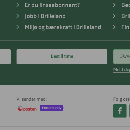
Er du linseabonnent?
Bed
Jobb i Brilleland
Bri
Miljø og bærekraft i Brilleland
Fin
Bestill time
Meld deg
Vi sender med
Følg oss