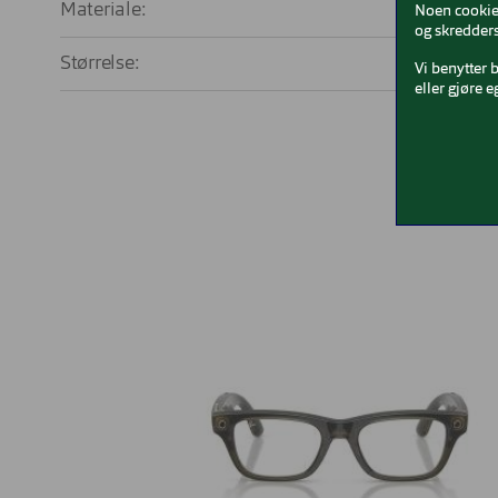
Materiale:
Me
Noen cookies
og skredders
Størrelse:
La
Vi benytter 
eller gjøre e