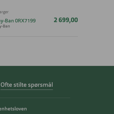
farger
2 699,00
ay-Ban 0RX7199
y-Ban
Ofte stilte spørsmål
enhetsloven