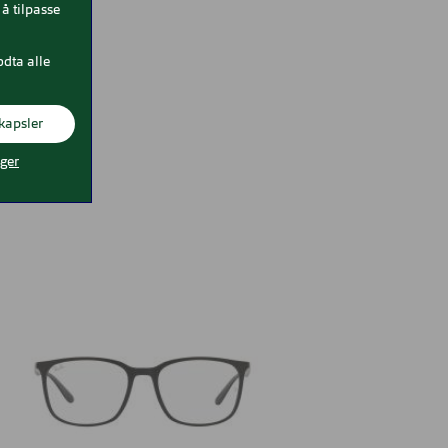
å tilpasse
odta alle
kapsler
nger