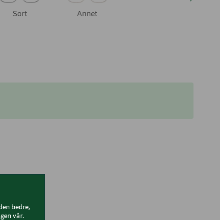
Sort
Annet
iden bedre,
gen vår.