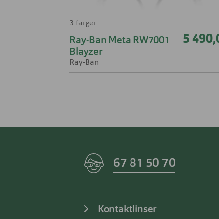
3 farger
5 490,
Ray-Ban Meta RW7001
Blayzer
Ray-Ban
67 81 50 70
Kontaktlinser