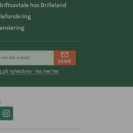
riftsavtale hos Brilleland
lleforsikring
ansiering
SEND
 på nyhetsbrev - les mer her