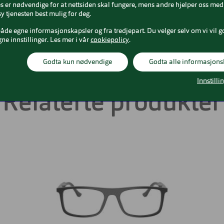
tal
 er nødvendige for at nettsiden skal fungere, mens andre hjelper oss med 
Nesebro
20 mm
y tjenesten best mulig for deg.
rge
både egne informasjonskapsler og fra tredjepart. Du velger selv om vi vil g
gne innstillinger. Les mer i vår
cookiepolicy
.
Godta kun nødvendige
Godta alle informasjons
Innstilli
Relaterte produkter