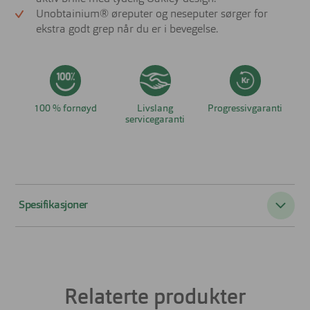
Unobtainium® øreputer og neseputer sørger for
ekstra godt grep når du er i bevegelse.
100 % fornøyd
Livslang
Progressivgaranti
servicegaranti
Spesifikasjoner
Passer til:
Herre
Form:
Firkantet
Relaterte produkter
Farge:
Sort