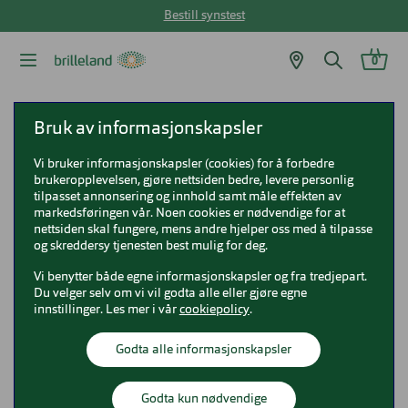
Bestill synstest
0
Brilleland
Briller
Oakley briller
Oakley OX3218 Socket 5.5
Bruk av informasjonskapsler
Vi bruker informasjonskapsler (cookies) for å forbedre
Oakley OX3218 Socket 5.5
brukeropplevelsen, gjøre nettsiden bedre, levere personlig
tilpasset annonsering og innhold samt måle effekten av
0OX3218
markedsføringen vår. Noen cookies er nødvendige for at
nettsiden skal fungere, mens andre hjelper oss med å tilpasse
og skreddersy tjenesten best mulig for deg.
Vi benytter både egne informasjonskapsler og fra tredjepart.
Du velger selv om vi vil godta alle eller gjøre egne
innstillinger. Les mer i vår
cookiepolicy
.
Godta alle informasjonskapsler
Godta kun nødvendige