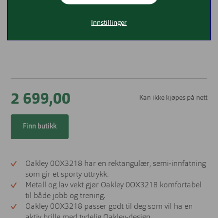
Innstillinger
2 699,00
Kan ikke kjøpes på nett
Finn butikk
Oakley 0OX3218 har en rektangulær, semi‑innfatning
som gir et sporty uttrykk.
Metall og lav vekt gjør Oakley 0OX3218 komfortabel
til både jobb og trening.
Oakley 0OX3218 passer godt til deg som vil ha en
aktiv brille med tydelig Oakley‑design.