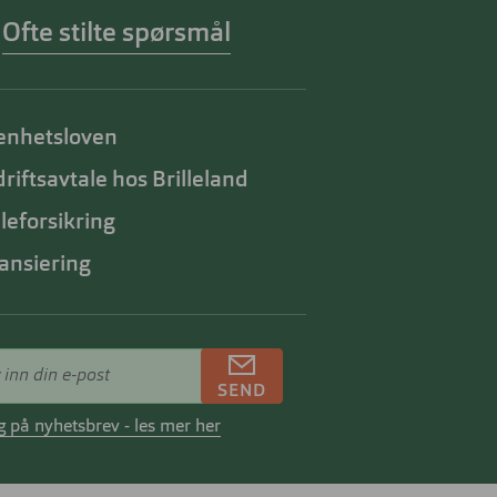
Ofte stilte spørsmål
enhetsloven
riftsavtale hos Brilleland
lleforsikring
ansiering
SEND
 på nyhetsbrev - les mer her