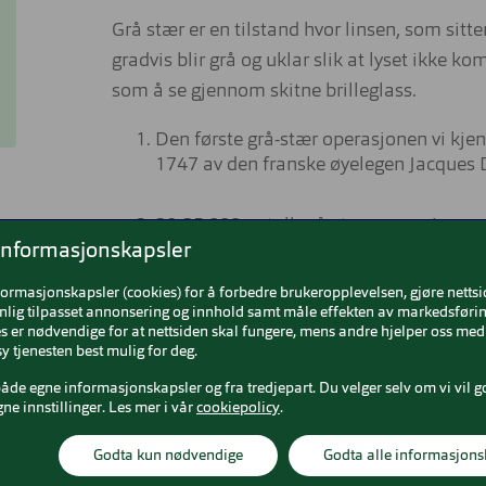
Grå stær er en tilstand hvor linsen, som sitte
gradvis blir grå og uklar slik at lyset ikke k
som å se gjennom skitne brilleglass.
Den første grå-stær operasjonen vi kjenne
1747 av den franske øyelegen Jacques D
20-25.000 antall grå-stær operasjoner 
informasjonskapsler
Ca 5 pr 10000 barn fødes med grå stær i
formasjonskapsler (cookies) for å forbedre brukeropplevelsen, gjøre netts
nlig tilpasset annonsering og innhold samt måle effekten av markedsførin
 er nødvendige for at nettsiden skal fungere, mens andre hjelper oss med 
Etterstær: Kan oppstå etter en vellykke
y tjenesten best mulig for deg.
etterstær vil tilstanden være fjernet p
både egne informasjonskapsler og fra tredjepart. Du velger selv om vi vil g
gne innstillinger. Les mer i vår
cookiepolicy
.
4-65 ukers ventetid på operasjon – store
Godta kun nødvendige
Godta alle informasjons
landet:
https://helsenorge.no/velg-beh
bid=6