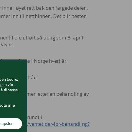
r inne i øyet rett bak den fargede delen,
ommer inn til netthinnen. Det blir nesten
r til ble utført så tidlig som 8. april
aviel.
gjennomføres i Norge hvert år.
 Norge hvert år.
iden bedre,
gen vår.
å tilpasse
t operasjon, men etter én behandling av
ermanent.
odta alle
 forskjeller rundt i
kapsler
andlingssted/ventetider-for-behandling?