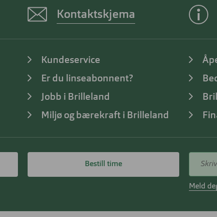
Kontaktskjema
Kundeservice
Åp
Er du linseabonnent?
Bed
Jobb i Brilleland
Bri
Miljø og bærekraft i Brilleland
Fin
Bestill time
Meld deg