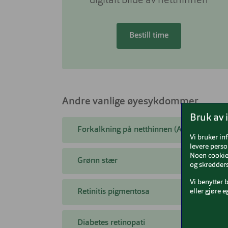
digitalt bilde av netthinnen
Bestill time
Andre vanlige øyesykdommer
Bruk av 
Forkalkning på netthinnen (AMD)
Vi bruker in
levere perso
Noen cookies
Grønn stær
og skredders
Vi benytter 
eller gjøre e
Retinitis pigmentosa
Diabetes retinopati