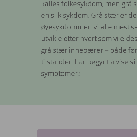
kalles folkesykdom, men grå st
en slik sykdom. Grå stær er d
øyesykdommen vi alle mest sa
Firkantet
Firkantet
Rund
Rund
Cateye
Cateye
utvikle etter hvert som vi elde
grå stær innebærer – både før
tilstanden har begynt å vise s
Pilot
Oval
Sport
Pilot
Butterfly
Oval
symptomer?
Butterfly
Sport