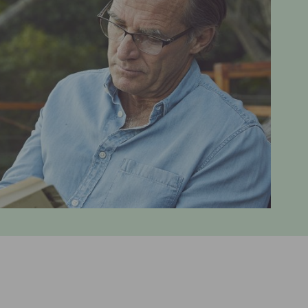
Lesebriller
ser til barn
Derfor har solbrilleglass
Briller på jobben
ulike farger
 aktuelt om
nser
Briller til studiene
Sportsbriller
Briller med livsstilsglass
Nyttig og aktuelt om
solbriller
Briller for ditt behov
Briller og barn
Forskjellen på dyrt og billig brilleglass
Hvilke briller kler ansiktsfasongen din?
Nyttig og aktuelt om briller