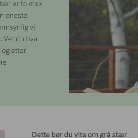
ær er faktisk
Peak Performance
Miraflex
Michael Kors
Björn Borg
Kontaktlin
Unofficial
Ralph
COACH
DIESEL
en eneste
Nyttig og
kontaktli
Polo Ralph Lauren
nnsynlig vil
s. Vet du hva
 og etter
ine
Dette bør du vite om grå stær