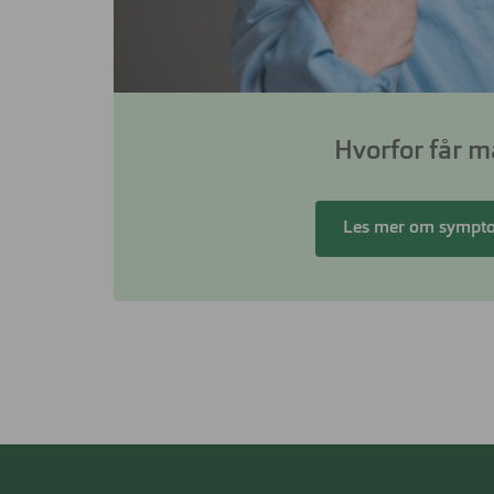
Hvorfor får m
Les mer om sympto