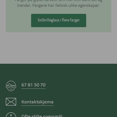
trender. Fargene har faktisk ulike egenskaper.
Solbrilleglass i flere farger
67 81 50 70
Kontaktskjema
Ofte stilte spørsmål