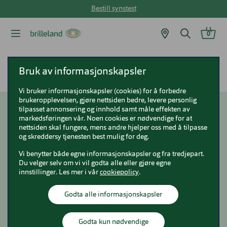
Bestill synstest
0
Brilleland
Nyttig og aktuelt
Julegaver til hele familien
Bruk av informasjonskapsler
Vi bruker informasjonskapsler (cookies) for å forbedre
brukeropplevelsen, gjøre nettsiden bedre, levere personlig
tilpasset annonsering og innhold samt måle effekten av
Julegaver til hele
markedsføringen vår. Noen cookies er nødvendige for at
nettsiden skal fungere, mens andre hjelper oss med å tilpasse
familien
og skreddersy tjenesten best mulig for deg.
Vi benytter både egne informasjonskapsler og fra tredjepart.
Du velger selv om vi vil godta alle eller gjøre egne
innstillinger. Les mer i vår
cookiepolicy
.
Godta alle informasjonskapsler
Godta kun nødvendige