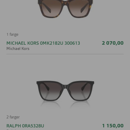
1 farge
2 070,00
MICHAEL KORS 0MK2182U 300613
Michael Kors
2 farger
1 150,00
RALPH 0RA5328U