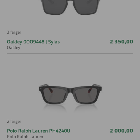
Nesebro
18 mm
både komfort, praktisk bruk og trygg beskyttelse – uansett
om det er hverdag, ferie eller helgetur.
3 farger
2 350,00
Oakley 0OO9448 | Sylas
Oakley
2 farger
2 000,00
Polo Ralph Lauren PH4240U
Polo Ralph Lauren