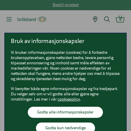
Bestill synstest
0
Brilleland
Solbriller
Ray-Ban solbriller
Bruk av informasjonskapsler
Ray-Ban RB4187 Chris
Vi bruker informasjonskapsler (cookies) for å forbedre
brukeropplevelsen, gjøre nettsiden bedre, levere personlig
Ray-Ban RB4187 Chris
tilpasset annonsering og innhold samt måle effekten av
markedsføringen vår. Noen cookies er nødvendige for at
0RB4187
nettsiden skal fungere, mens andre hjelper oss med å tilpasse
og skreddersy tjenesten best mulig for deg.
Vi benytter både egne informasjonskapsler og fra tredjepart.
Du velger selv om vi vil godta alle eller gjøre egne
innstillinger. Les mer i vår
cookiepolicy
.
Godta alle informasjonskapsler
Godta kun nødvendige