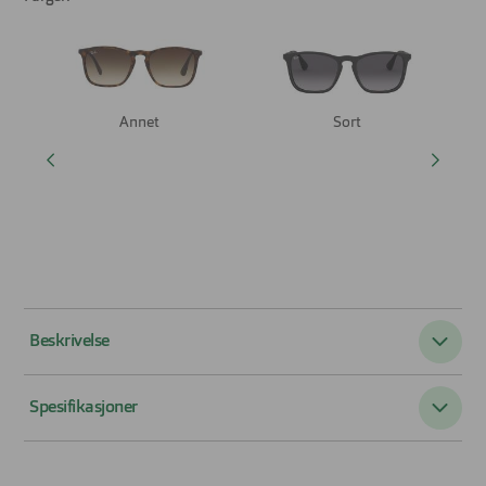
Annet
Sort
Beskrivelse
Ray-Ban Chris RB4187 er solbrillen for hverdag og tur
Spesifikasjoner
Ray-Ban Chris RB4187 er modellen som gjør det enkelt å
være komfortabel og stilig, uansett dag eller anledning.
Passer til:
Herre
Her får du en moderne vri på Ray-Ban sitt tidløse uttrykk.