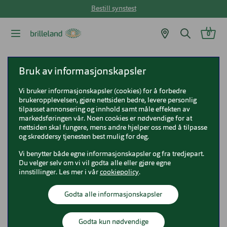
Bestill synstest
0
Brilleland
Solbriller
Ray-Ban solbriller
Bruk av informasjonskapsler
Ray-Ban RB3016 Clubmaster
Vi bruker informasjonskapsler (cookies) for å forbedre
brukeropplevelsen, gjøre nettsiden bedre, levere personlig
Ray-Ban RB3016 Clubmaster
tilpasset annonsering og innhold samt måle effekten av
markedsføringen vår. Noen cookies er nødvendige for at
0RB3016
nettsiden skal fungere, mens andre hjelper oss med å tilpasse
og skreddersy tjenesten best mulig for deg.
Vi benytter både egne informasjonskapsler og fra tredjepart.
Du velger selv om vi vil godta alle eller gjøre egne
innstillinger. Les mer i vår
cookiepolicy
.
Godta alle informasjonskapsler
Godta kun nødvendige