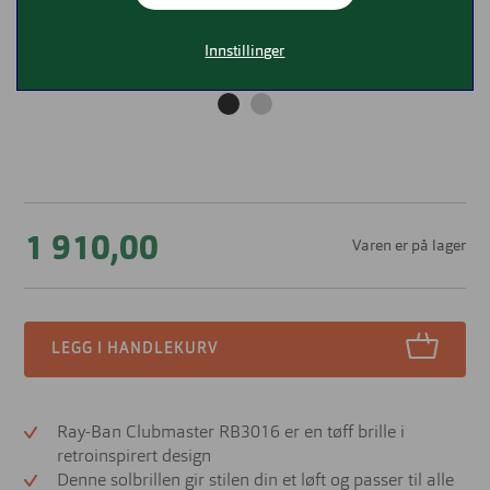
Innstillinger
1 910,00
Varen er på lager
LEGG I HANDLEKURV
Ray-Ban Clubmaster RB3016 er en tøff brille i
retroinspirert design
Denne solbrillen gir stilen din et løft og passer til alle