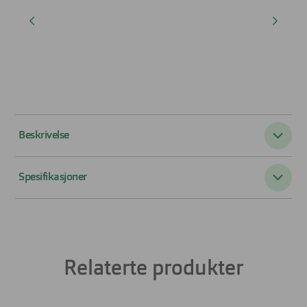
Beskrivelse
Ray-Ban Clubmaster er en retroinspirert klassiker
Spesifikasjoner
Ray-Ban Clubmaster 0RB3016 er en ikonisk solbrille fra
Ray-Ban med retroinspirert design som vil gi stilen din et
Passer til:
Unisex
løft. Denne solbrillen har et karakteristisk browline-
design, og lekre kombinasjoner av materialer, som
Farge på glass:
Grønn
sammen får solbrillen til å passe til alle anledninger.
Relaterte produkter
Glassmateriale:
crystal
Dette får du med Ray-Ban Clubmaster
Form:
Firkantet