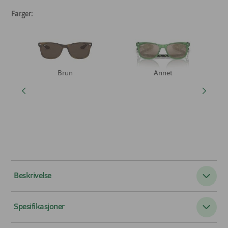
Farger:
Brun
Annet
Beskrivelse
Ray-Ban Junior RJ9052S New Wayfarer er en ikonisk
Spesifikasjoner
Wayfarer i juniorstørrelse
Ray-Ban Junior RJ9052S New Wayfarer er solbrillen for