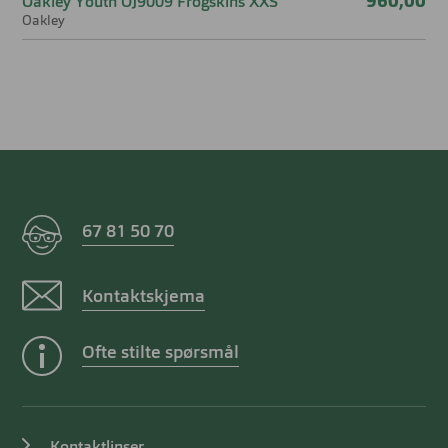
960,00
Oakley Youth OJ9009 Frogskins XXS
Oakley
67 81 50 70
Kontaktskjema
Ofte stilte spørsmål