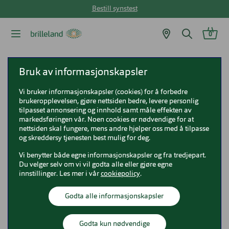
Bestill synstest
0
Brilleland
Solbriller
Ray-Ban solbriller
Bruk av informasjonskapsler
Ray-Ban Junior RJ9052S New Wayfarer
Vi bruker informasjonskapsler (cookies) for å forbedre
brukeropplevelsen, gjøre nettsiden bedre, levere personlig
Ray-Ban Junior RJ9052S New
tilpasset annonsering og innhold samt måle effekten av
markedsføringen vår. Noen cookies er nødvendige for at
Wayfarer
nettsiden skal fungere, mens andre hjelper oss med å tilpasse
og skreddersy tjenesten best mulig for deg.
0RJ9052S
Vi benytter både egne informasjonskapsler og fra tredjepart.
Du velger selv om vi vil godta alle eller gjøre egne
innstillinger. Les mer i vår
cookiepolicy
.
Godta alle informasjonskapsler
Godta kun nødvendige