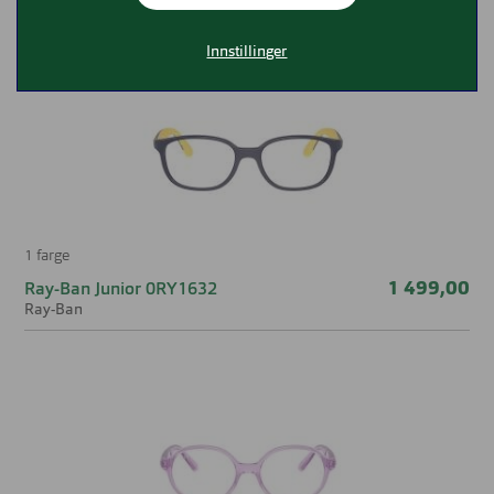
å finne den riktige brillen for deg.
Innstillinger
1 farge
1 499,00
Ray-Ban Junior 0RY1632
Ray-Ban