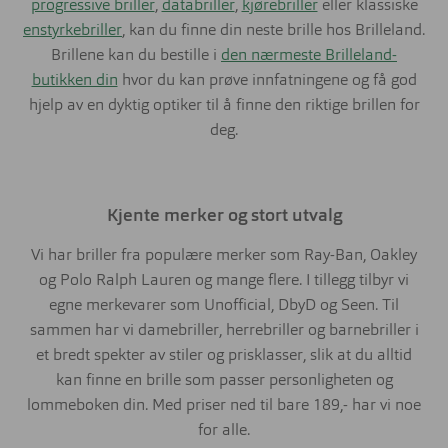
progressive briller
,
databriller
,
kjørebriller
eller klassiske
enstyrkebriller
, kan du finne din neste brille hos Brilleland.
Brillene kan du bestille i
den nærmeste Brilleland-
butikken din
hvor du kan prøve innfatningene og få god
hjelp av en dyktig optiker til å finne den riktige brillen for
deg.
Kjente merker og stort utvalg
Vi har briller fra populære merker som Ray-Ban, Oakley
og Polo Ralph Lauren og mange flere. I tillegg tilbyr vi
egne merkevarer som Unofficial, DbyD og Seen. Til
sammen har vi damebriller, herrebriller og barnebriller i
et bredt spekter av stiler og prisklasser, slik at du alltid
kan finne en brille som passer personligheten og
lommeboken din. Med priser ned til bare 189,- har vi noe
for alle.