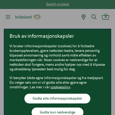
Bestill synstest
0
Brilleland
Briller
Bruk av informasjonskapsler
Vi bruker informasjonskapsler (cookies) for å forbedre
Briller
brukeropplevelsen, gjøre nettsiden bedre, levere personlig
tilpasset annonsering og innhold samt måle effekten av
markedsføringen vår. Noen cookies er nødvendige for at
nettsiden skal fungere, mens andre hjelper oss med å tilpasse
og skreddersy tjenesten best mulig for deg.
Briller
Vi benytter både egne informasjonskapsler og fra tredjepart.
Du velger selv om vi vil godta alle eller gjøre egne
innstillinger. Les mer i vår
cookiepolicy
.
Hos Brilleland finner du et stort utvalg briller av høy
30 produkter
Vis bare nyheter
Godta alle informasjonskapsler
kvalitet til en god pris. Her ser du et utvalg av
innfatningene du kan kjøpe. Brillene bestilles i din
Vis filter
Sorter etter
Anbefalt
nærmeste Brilleland-butikk hvor du får god hjelp til
Godta kun nødvendige