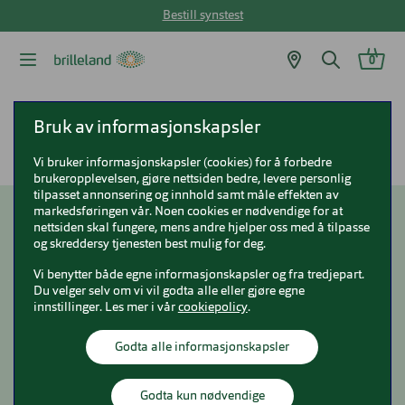
Bestill synstest
0
Brilleland
Om Brilleland
Miljø og bærekraft i Brilleland
Bruk av informasjonskapsler
FNs mål om bærekraft
Vi bruker informasjonskapsler (cookies) for å forbedre
brukeropplevelsen, gjøre nettsiden bedre, levere personlig
tilpasset annonsering og innhold samt måle effekten av
markedsføringen vår. Noen cookies er nødvendige for at
nettsiden skal fungere, mens andre hjelper oss med å tilpasse
FNs mål om bærekraft
og skreddersy tjenesten best mulig for deg.
Vi benytter både egne informasjonskapsler og fra tredjepart.
Du velger selv om vi vil godta alle eller gjøre egne
innstillinger. Les mer i vår
cookiepolicy
.
Godta alle informasjonskapsler
Godta kun nødvendige