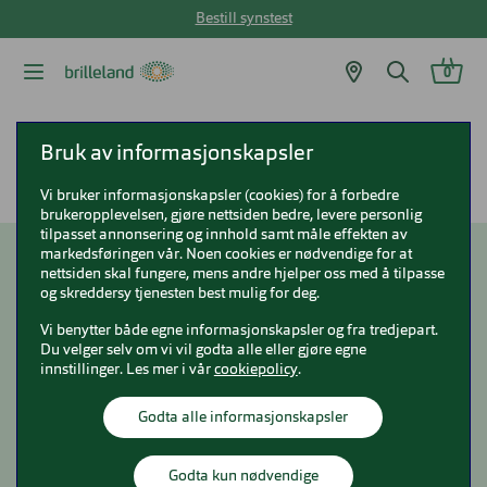
Bestill synstest
0
Brilleland
Nyttig og aktuelt
Bruk av informasjonskapsler
Se godt og kjør trygt i høst- og vintermørket
Vi bruker informasjonskapsler (cookies) for å forbedre
brukeropplevelsen, gjøre nettsiden bedre, levere personlig
tilpasset annonsering og innhold samt måle effekten av
markedsføringen vår. Noen cookies er nødvendige for at
nettsiden skal fungere, mens andre hjelper oss med å tilpasse
Se godt og kjør trygt i
og skreddersy tjenesten best mulig for deg.
høst- og vintermørket
Vi benytter både egne informasjonskapsler og fra tredjepart.
Du velger selv om vi vil godta alle eller gjøre egne
innstillinger. Les mer i vår
cookiepolicy
.
Godta alle informasjonskapsler
Godta kun nødvendige