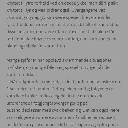
knyttet til ytre forhold ved en dødsulykke, men dårlig sikt
knyttet til lys og vær bidrar også. Overgangene ved
skumring og daggry kan være spesielt krevende siden
lysforholdene endrer seg relativt raskt. I tillegg kan det på
disse tidspunktene være utfordringer med at solen står
rett imot i lav høyde over horisonten, noe som kan gi en
blendingseffekt, forklarer hun.
Mange sjåfører har opplevd skremmende situasjoner i
trafikken, og mange føler seg spesielt utrygge når de
kjører i mørket.
– Når vi kjører bil i mørket, er det blant annet vanskeligere
å se andre trafikanter. Dette gjelder særlig fotgjengere
som ikke bruker refleks, og det kan være spesielt
utfordrende i fotgjengeroverganger og på
bussholdeplasser med svak belysning. Det kan også være
vanskeligere å vurdere avstander når sikten er redusert,
og dette kan gi oss mindre tid til å reagere og gjøre gode