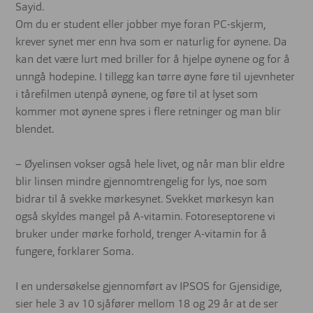
Sayid.
Om du er student eller jobber mye foran PC-skjerm,
krever synet mer enn hva som er naturlig for øynene. Da
kan det være lurt med briller for å hjelpe øynene og for å
unngå hodepine. I tillegg kan tørre øyne føre til ujevnheter
i tårefilmen utenpå øynene, og føre til at lyset som
kommer mot øynene spres i flere retninger og man blir
blendet.
– Øyelinsen vokser også hele livet, og når man blir eldre
blir linsen mindre gjennomtrengelig for lys, noe som
bidrar til å svekke mørkesynet. Svekket mørkesyn kan
også skyldes mangel på A-vitamin. Fotoreseptorene vi
bruker under mørke forhold, trenger A-vitamin for å
fungere, forklarer Soma.
I en undersøkelse gjennomført av IPSOS for Gjensidige,
sier hele 3 av 10 sjåfører mellom 18 og 29 år at de ser