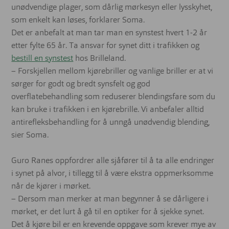
unødvendige plager, som dårlig mørkesyn eller lysskyhet,
som enkelt kan løses, forklarer Soma.
Det er anbefalt at man tar man en synstest hvert 1-2 år
etter fylte 65 år. Ta ansvar for synet ditt i trafikken og
bestill en synstest
hos Brilleland.
– Forskjellen mellom kjørebriller og vanlige briller er at vi
sørger for godt og bredt synsfelt og god
overflatebehandling som reduserer blendingsfare som du
kan bruke i trafikken i en kjørebrille. Vi anbefaler alltid
antirefleksbehandling for å unngå unødvendig blending,
sier Soma.
Guro Ranes oppfordrer alle sjåfører til å ta alle endringer
i synet på alvor, i tillegg til å være ekstra oppmerksomme
når de kjører i mørket.
– Dersom man merker at man begynner å se dårligere i
mørket, er det lurt å gå til en optiker for å sjekke synet.
Det å kjøre bil er en krevende oppgave som krever mye av