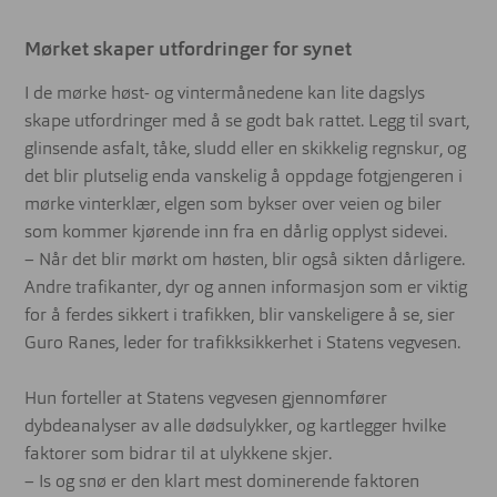
Mørket skaper utfordringer for synet
I de mørke høst- og vintermånedene kan lite dagslys
skape utfordringer med å se godt bak rattet. Legg til svart,
glinsende asfalt, tåke, sludd eller en skikkelig regnskur, og
det blir plutselig enda vanskelig å oppdage fotgjengeren i
mørke vinterklær, elgen som bykser over veien og biler
som kommer kjørende inn fra en dårlig opplyst sidevei.
– Når det blir mørkt om høsten, blir også sikten dårligere.
Andre trafikanter, dyr og annen informasjon som er viktig
for å ferdes sikkert i trafikken, blir vanskeligere å se, sier
Guro Ranes, leder for trafikksikkerhet i Statens vegvesen.
Hun forteller at Statens vegvesen gjennomfører
dybdeanalyser av alle dødsulykker, og kartlegger hvilke
faktorer som bidrar til at ulykkene skjer.
– Is og snø er den klart mest dominerende faktoren