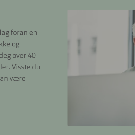
Peak Performance
Miraflex
Michael Kors
Björn Borg
Kontaktlin
Unofficial
Ralph
COACH
DIESEL
Nyttig og
kontaktli
Polo Ralph Lauren
dag foran en
akke og
deg over 40
ler. Visste du
 kan være