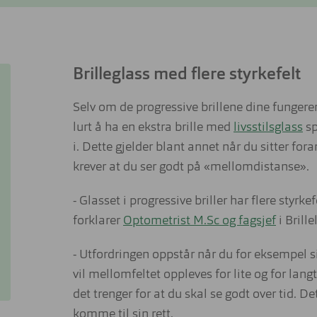
Brilleglass med flere styrkefelt
Selv om de progressive brillene dine fungerer
lurt å ha en ekstra brille med
livsstilsglass
sp
i. Dette gjelder blant annet når du sitter for
krever at du ser godt på «mellomdistanse».
- Glasset i progressive briller har flere styrke
forklarer
Optometrist M.Sc og fagsjef
i Brill
- Utfordringen oppstår når du for eksempel s
vil mellomfeltet oppleves for lite og for langt
det trenger for at du skal se godt over tid. Det
komme til sin rett.