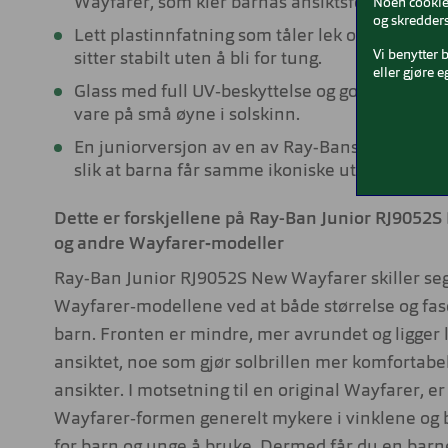
Wayfarer, som kler barnas ansiktsformer godt.
Noen cookies
og skredders
Lett plastinnfatning som tåler lek og hverdags
Vi benytter 
sitter stabilt uten å bli for tung.
eller gjøre e
Glass med full UV‑beskyttelse og god soldekning
vare på små øyne i solskinn.
En juniorversjon av en av Ray-Bans mest popu
slik at barna får samme ikoniske uttrykk.
Dette er forskjellene på Ray-Ban Junior RJ9052
og andre Wayfarer‑modeller
Ray-Ban Junior RJ9052S New Wayfarer skiller seg 
Wayfarer‑modellene ved at både størrelse og faso
barn. Fronten er mindre, mer avrundet og ligger l
ansiktet, noe som gjør solbrillen mer komfortab
ansikter. I motsetning til en original Wayfarer, e
Wayfarer‑formen generelt mykere i vinklene og b
for barn og unge å bruke. Dermed får du en bar