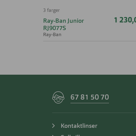
3 farger
1 230,
Ray-Ban Junior
RJ9077S
Ray-Ban
67 81 50 70
Kontaktlinser