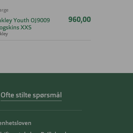
farge
960,00
kley Youth OJ9009
ogskins XXS
kley
Ofte stilte spørsmål
enhetsloven