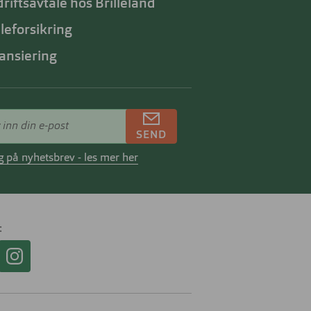
riftsavtale hos Brilleland
lleforsikring
ansiering
SEND
 på nyhetsbrev - les mer her