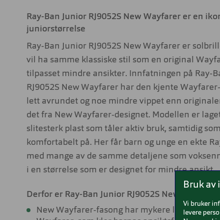
Ray-Ban Junior RJ9052S New Wayfarer er en ikon
juniorstørrelse
Ray-Ban Junior RJ9052S New Wayfarer er solbril
vil ha samme klassiske stil som en original Wayfa
tilpasset mindre ansikter. Innfatningen på Ray-B
RJ9052S New Wayfarer har den kjente Wayfarer
lett avrundet og noe mindre vippet enn originalen
det fra New Wayfarer‑designet. Modellen er laget 
slitesterk plast som tåler aktiv bruk, samtidig som
komfortabelt på. Her får barn og unge en ekte Ra
med mange av de samme detaljene som voksenm
i en størrelse som er designet for mindre ansikt.
Bruk av 
Derfor er Ray-Ban Junior RJ9052S New Wayfarer 
Vi bruker in
New Wayfarer‑fasong har mykere linjer enn kl
levere perso