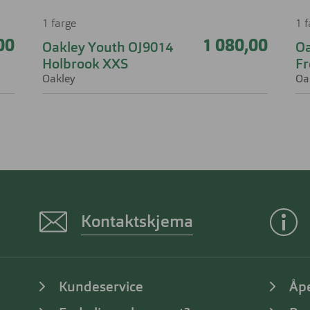
1 farge
1 
00
1 080,00
Oakley Youth OJ9014
Oa
Holbrook XXS
Fr
Oakley
Oa
Kontaktskjema
Kundeservice
Åp