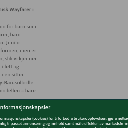
isk Wayfarer i
len for barn som
rer, bare
an Junior
‑formen, men er
, slik vi kjenner
i lett og
 den sitter
y-Ban‑solbrille
odellen – bare
informasjonskapsler
enfavoritt
formasjonskapsler (cookies) for å forbedre brukeropplevelsen, gjøre netts
assisk
nlig tilpasset annonsering og innhold samt måle effekten av markedsførin