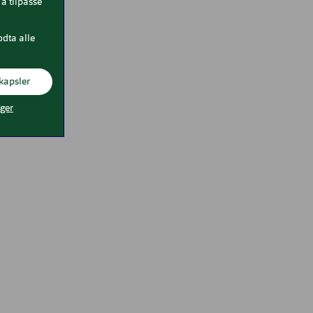
å tilpasse
odta alle
kapsler
nger