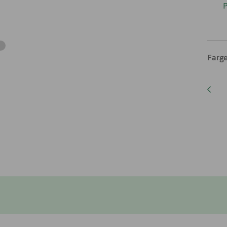
P
Farge