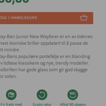
Lesebriller
ser til barn
Derfor har solbrilleglass
Briller på jobben
ulike farger
 aktuelt om
EGG I HANDLEKURV
nser
Briller til studiene
Sportsbriller
Briller med livsstilsglass
Nyttig og aktuelt om
solbriller
Ray-Ban Junior New Wayfarer er en av tidenes
Briller for ditt behov
est ikoniske briller oppdatert til å passe de
Briller og barn
itt mindre
Forskjellen på dyrt og billig brilleglass
Ray-Bans populære portefølje er en blanding
Hvilke briller kler ansiktsfasongen din?
v tidløse klassikere og nye, trendy modeller.
Solbrillen har gode glass som gir god skygge
Nyttig og aktuelt om briller
or solen.
Fri frakt med
Gratis retur
Alltid 90-dagers