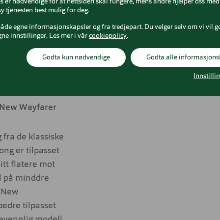
 er nødvendige for at nettsiden skal fungere, mens andre hjelper oss med 
y tjenesten best mulig for deg.
bruk, og som
både egne informasjonskapsler og fra tredjepart. Du velger selv om vi vil g
gne innstillinger. Les mer i vår
cookiepolicy
.
, laget for å ta
Godta kun nødvendige
Godta alle informasjons
lære modeller,
Innstilli
S New Wayfarer
fra de klassiske
ng er tilpasset
itt flatere mot
el på minddre
r New
edre tilpasset
nevennlig modell