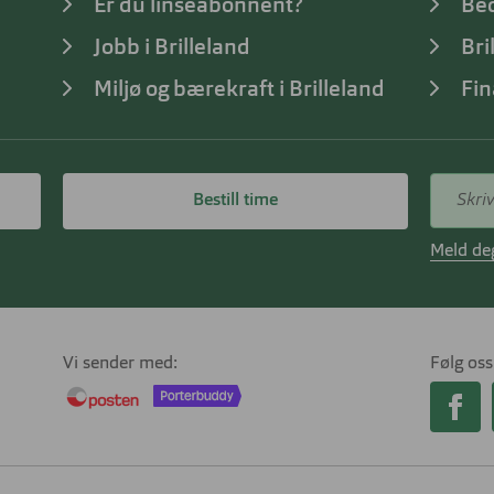
Er du linseabonnent?
Bed
Jobb i Brilleland
Bri
Miljø og bærekraft i Brilleland
Fin
Bestill time
Meld deg
Vi sender med
Følg oss