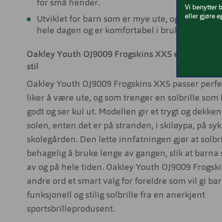
for små hender.
Vi benytter 
eller gjøre e
Utviklet for barn som er mye ute, og sitter go
hele dagen og er komfortabel i bruk.
Oakley Youth OJ9009 Frogskins XXS er for aktiv
stil
Oakley Youth OJ9009 Frogskins XXS passer perfe
liker å være ute, og som trenger en solbrille som
godt og ser kul ut. Modellen gir et trygt og dekke
solen, enten det er på stranden, i skiløypa, på sykk
skolegården. Den lette innfatningen gjør at solbri
behagelig å bruke lenge av gangen, slik at barna 
av og på hele tiden. Oakley Youth OJ9009 Frogsk
andre ord et smart valg for foreldre som vil gi bar
funksjonell og stilig solbrille fra en anerkjent
sportsbrilleprodusent.