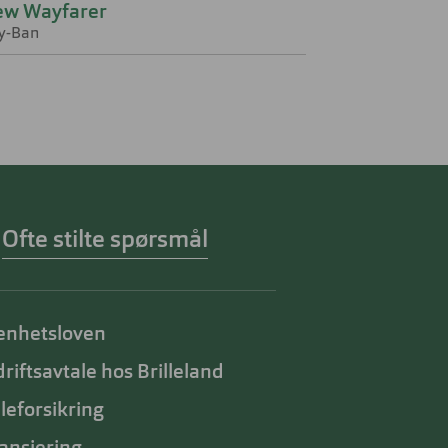
ew Wayfarer
y-Ban
Ofte stilte spørsmål
enhetsloven
riftsavtale hos Brilleland
lleforsikring