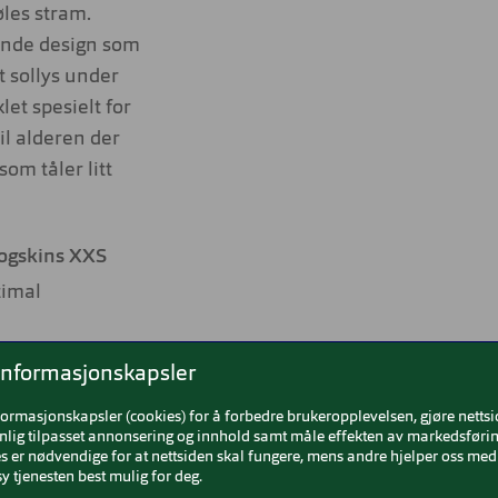
les stram.
ende design som
t sollys under
klet spesielt for
il alderen der
som tåler litt
rogskins XXS
timal
 tilpasset barns
informasjonskapsler
ignet for ungdom
formasjonskapsler (cookies) for å forbedre brukeropplevelsen, gjøre netts
nlig tilpasset annonsering og innhold samt måle effekten av markedsførin
 er nødvendige for at nettsiden skal fungere, mens andre hjelper oss med 
y tjenesten best mulig for deg.
nkel å håndtere