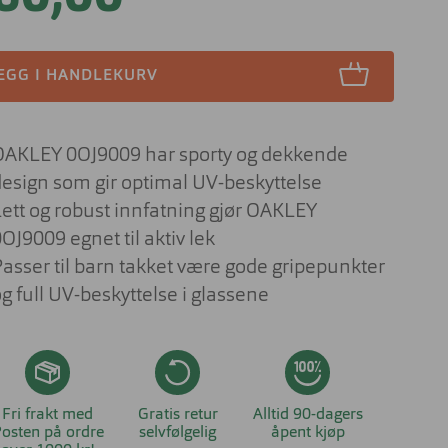
Lesebriller
ser til barn
Derfor har solbrilleglass
Briller på jobben
ulike farger
 aktuelt om
EGG I HANDLEKURV
nser
Briller til studiene
Sportsbriller
Briller med livsstilsglass
Nyttig og aktuelt om
solbriller
OAKLEY 0OJ9009 har sporty og dekkende
Briller for ditt behov
design som gir optimal UV-beskyttelse
Briller og barn
Lett og robust innfatning gjør OAKLEY
Forskjellen på dyrt og billig brilleglass
OJ9009 egnet til aktiv lek
Hvilke briller kler ansiktsfasongen din?
Passer til barn takket være gode gripepunkter
g full UV-beskyttelse i glassene
Nyttig og aktuelt om briller
Fri frakt med
Gratis retur
Alltid 90-dagers
osten på ordre
selvfølgelig
åpent kjøp