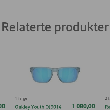
Relaterte produkter
1 farge
2 
00
1 080,00
Oakley Youth OJ9014
Ra