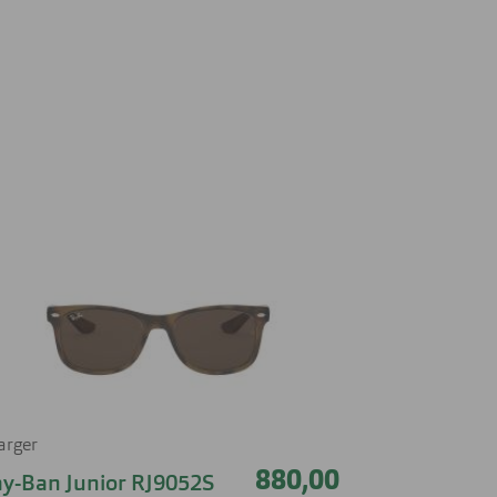
farger
880,00
y-Ban Junior RJ9052S