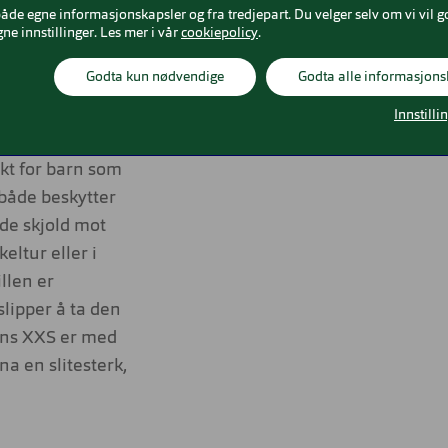
både egne informasjonskapsler og fra tredjepart. Du velger selv om vi vil g
gne innstillinger. Les mer i vår
cookiepolicy
.
dt på gjennom
Godta kun nødvendige
Godta alle informasjons
e barn med egen
Innstilli
kt for barn som
 både beskytter
nde skjold mot
eltur eller i
llen er
slipper å ta den
ins XXS er med
na en slitesterk,