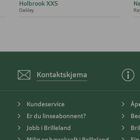
Holbrook XXS
N
Oakley
Ra
Kontaktskjema
Kundeservice
Åp
Er du linseabonnent?
Bed
Jobb i Brilleland
Bri