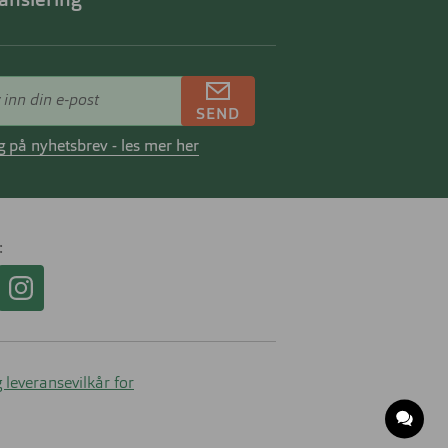
ansiering
SEND
 på nyhetsbrev - les mer her
 leveransevilkår for