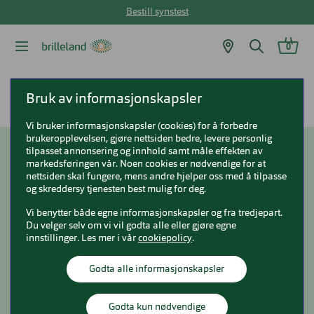
Bestill synstest
0
Brilleland
Nyttig og aktuelt
Fem linsetips til sommerferien
Bruk av informasjonskapsler
Vi bruker informasjonskapsler (cookies) for å forbedre
brukeropplevelsen, gjøre nettsiden bedre, levere personlig
tilpasset annonsering og innhold samt måle effekten av
Fem linsetips til
markedsføringen vår. Noen cookies er nødvendige for at
nettsiden skal fungere, mens andre hjelper oss med å tilpasse
sommerferien
og skreddersy tjenesten best mulig for deg.
Vi benytter både egne informasjonskapsler og fra tredjepart.
Du velger selv om vi vil godta alle eller gjøre egne
innstillinger. Les mer i vår
cookiepolicy
.
Godta alle informasjonskapsler
Godta kun nødvendige