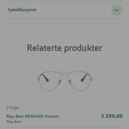
Spesifikasjoner
Passer til:
Herre
Form:
Pilot
Relaterte produkter
Farge:
Sølv
Materiale:
Titan
Størrelse:
Large
Brillens bredde
131 mm
Lengde stang
145 mm
2 farger
Bredde glass
56 mm
2 299,00
Ray-Ban 0RX6489 Aviator
Ray-Ban
Høyde glass
48 mm