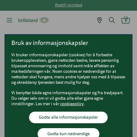
Bestill synstest
0
Brilleland
Briller
DbyD briller
DbyD DB1136T
Bruk av informasjonskapsler
Vi bruker informasjonskapsler (cookies) for å forbedre
DbyD DB1136T
brukeropplevelsen, gjøre nettsiden bedre, levere personlig
tilpasset annonsering og innhold samt måle effekten av
0DB1136T
markedsføringen vår. Noen cookies er nødvendige for at
nettsiden skal fungere, mens andre hjelper oss med å tilpasse
og skreddersy tjenesten best mulig for deg.
Vi benytter både egne informasjonskapsler og fra tredjepart.
Du velger selv om vi vil godta alle eller gjøre egne
innstillinger. Les mer i vår
cookiepolicy
.
Godta alle informasjonskapsler
Godta kun nødvendige