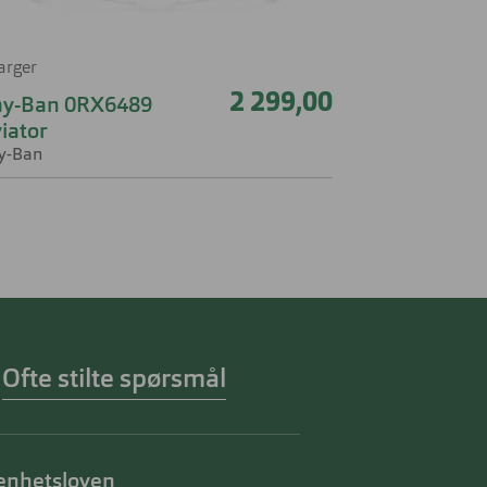
farger
2 299,00
ay-Ban 0RX6489
iator
y-Ban
Ofte stilte spørsmål
enhetsloven