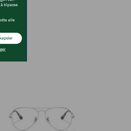
å tilpasse
odta alle
kapsler
nger