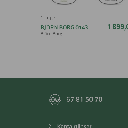
1 farge
1 899,
BJÖRN BORG 0143
Björn Borg
67 81 50 70
Kontaktlinser