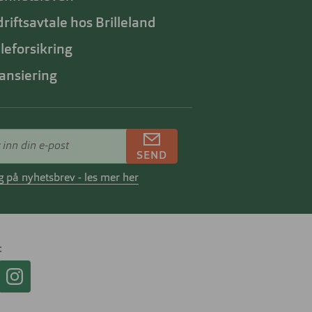
riftsavtale hos Brilleland
lleforsikring
ansiering
SEND
 på nyhetsbrev - les mer her