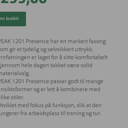
Lesebriller
ser til barn
Derfor har solbrilleglass
Briller på jobben
ulike farger
 aktuelt om
inn butikk
nser
Briller til studiene
Sportsbriller
Briller med livsstilsglass
Nyttig og aktuelt om
PEAK 1201 Presence har en markert fasong
solbriller
Briller for ditt behov
om gir et tydelig og selvsikkert uttrykk.
Briller og barn
nnfatningen er laget for å sitte komfortabelt
Forskjellen på dyrt og billig brilleglass
gjennom hele dagen takket være solid
materialvalg.
Hvilke briller kler ansiktsfasongen din?
PEAK 1201 Presence passer godt til mange
Nyttig og aktuelt om briller
ansiktsformer og er lett å kombinere med
like stiler.
tviklet med fokus på funksjon, slik at den
ungerer fra arbeidsplass til trening og tur.