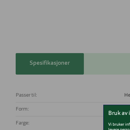
Spesifikasjoner
Passer til:
He
Form:
P
Bruk av 
Farge:
Vi bruker in
levere perso