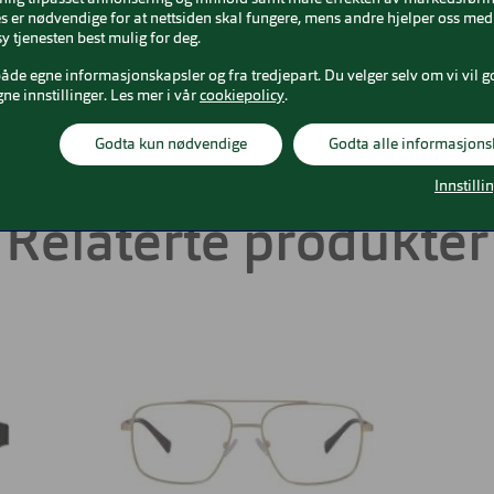
 er nødvendige for at nettsiden skal fungere, mens andre hjelper oss med 
itan
Nesebro
18 mm
y tjenesten best mulig for deg.
både egne informasjonskapsler og fra tredjepart. Du velger selv om vi vil g
iten
gne innstillinger. Les mer i vår
cookiepolicy
.
Godta kun nødvendige
Godta alle informasjons
Innstilli
Relaterte produkter