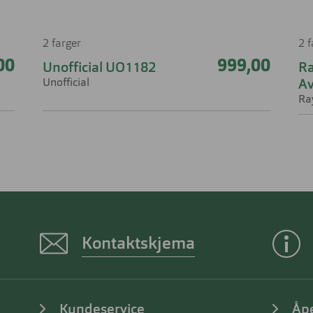
2 farger
2 
00
999,00
Unofficial UO1182
R
Unofficial
Av
Ra
Kontaktskjema
Kundeservice
Åp