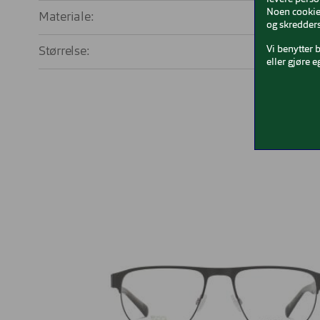
Noen cookies
Materiale:
T
og skredders
Vi benytter 
Størrelse:
L
eller gjøre e