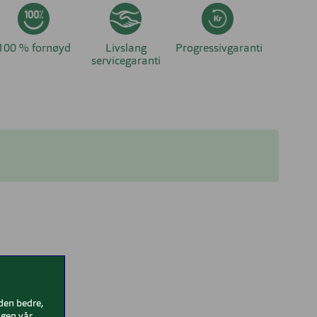
100 % fornøyd
Livslang
Progressivgaranti
servicegaranti
iden bedre,
gen vår.