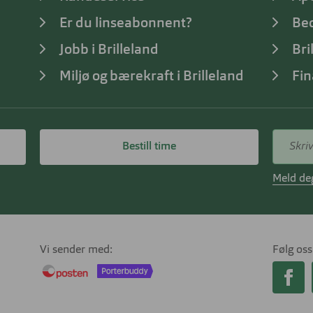
Er du linseabonnent?
Bed
Jobb i Brilleland
Bri
Miljø og bærekraft i Brilleland
Fin
Bestill time
Meld deg
Vi sender med
Følg oss