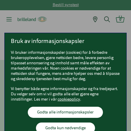
Bestill synstest
0
Brilleland
Om Brilleland
Vil du jobbe i Brilleland?
Bruk av informasjonskapsler
Ofte stilte spørsmål og svar om Brilleland som arbeidsplass
Vi bruker informasjonskapsler (cookies) for å forbedre
brukeropplevelsen, gjøre nettsiden bedre, levere personlig
tilpasset annonsering og innhold samt måle effekten av
markedsføringen vår. Noen cookies er nødvendige for at
nettsiden skal fungere, mens andre hjelper oss med å tilpasse
Ofte stilte spørsmål og
og skreddersy tjenesten best mulig for deg.
svar om Brilleland som
Vi benytter både egne informasjonskapsler og fra tredjepart.
Du velger selv om vi vil godta alle eller gjøre egne
arbeidsplass
innstillinger. Les mer i vår
cookiepolicy
.
Godta alle informasjonskapsler
Godta kun nødvendige