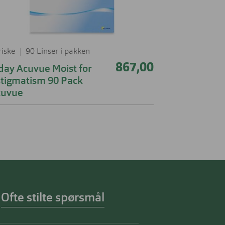
riske
90 Linser i pakken
867,00
day Acuvue Moist for
tigmatism 90 Pack
cuvue
Ofte stilte spørsmål