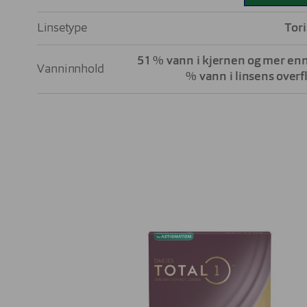
Linsetype
Tor
51 % vann i kjernen og mer en
Vanninnhold
% vann i linsens overf