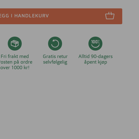
EGG I HANDLEKURV
Fri frakt med
Gratis retur
Alltid 90-dagers
osten på ordre
selvfølgelig
åpent kjøp
over 1000 kr!