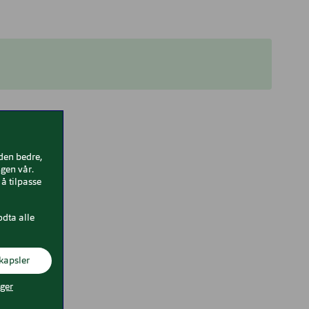
iden bedre,
gen vår.
å tilpasse
odta alle
kapsler
nger