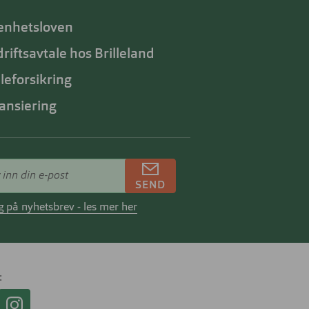
enhetsloven
riftsavtale hos Brilleland
lleforsikring
ansiering
SEND
 på nyhetsbrev - les mer her