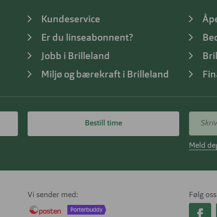
Kundeservice
Åp
Er du linseabonnent?
Bed
Jobb i Brilleland
Bri
Miljø og bærekraft i Brilleland
Fin
Bestill time
Meld deg
Vi sender med
Følg oss