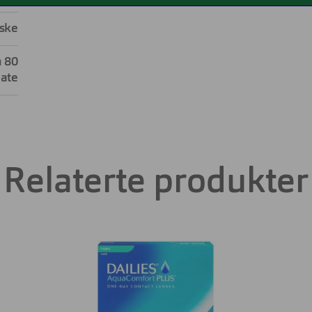
iske
n 80
late
Relaterte produkter