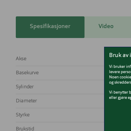
Spesifikasjoner
Video
Bruk av 
Akse
10 til
Vi bruker in
levere perso
Basekurve
Noen cookies
og skredders
Sylinder
-0,75 til -
Vi benytter 
eller gjøre e
Diameter
1
Styrke
-8,00 til 
Brukstid
Dagsli