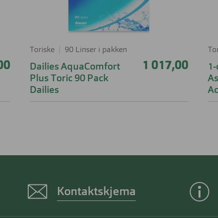
Toriske
90 Linser i pakken
To
00
1 017,00
Dailies AquaComfort
1-
Plus Toric 90 Pack
As
Dailies
A
Kontaktskjema