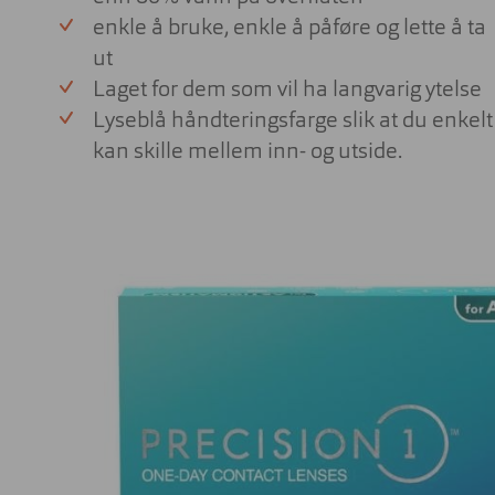
enkle å bruke, enkle å påføre og lette å ta
ut
Laget for dem som vil ha langvarig ytelse
Firkantet
Firkantet
Rund
Rund
Cateye
Cateye
Lyseblå håndteringsfarge slik at du enkelt
kan skille mellem inn- og utside.
Pilot
Oval
Sport
Pilot
Butterfly
Oval
Butterfly
Sport