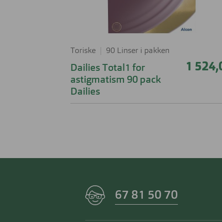
Toriske
90 Linser i pakken
1 524,
Dailies Total1 for
astigmatism 90 pack
Dailies
67 81 50 70