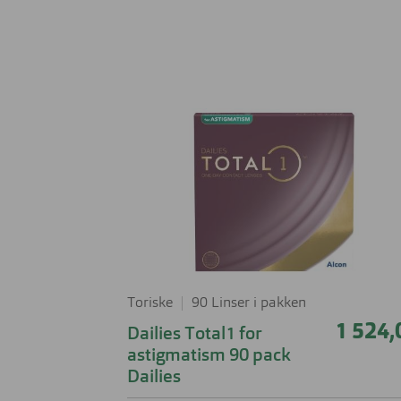
Toriske
90 Linser i pakken
1 524,
Dailies Total1 for
astigmatism 90 pack
Dailies