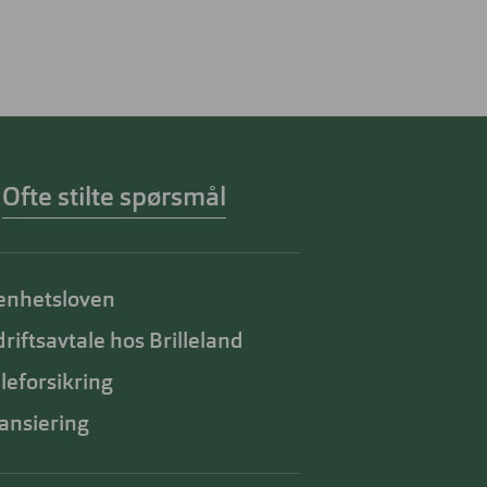
Ofte stilte spørsmål
enhetsloven
riftsavtale hos Brilleland
lleforsikring
ansiering