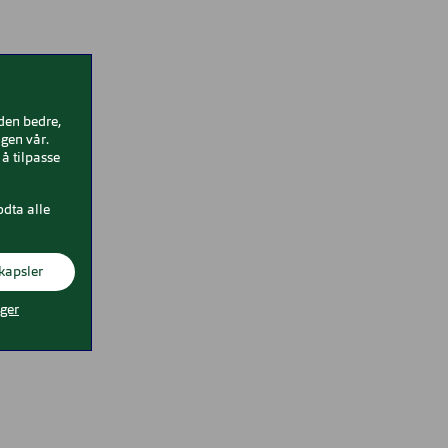
iden bedre,
gen vår.
å tilpasse
odta alle
kapsler
nger