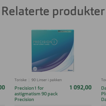
Relaterte produkter
Toriske
90 Linser i pakken
To
00
1 092,00
Precision1 for
Da
astigmatism 90 pack
Pl
Precision
Da