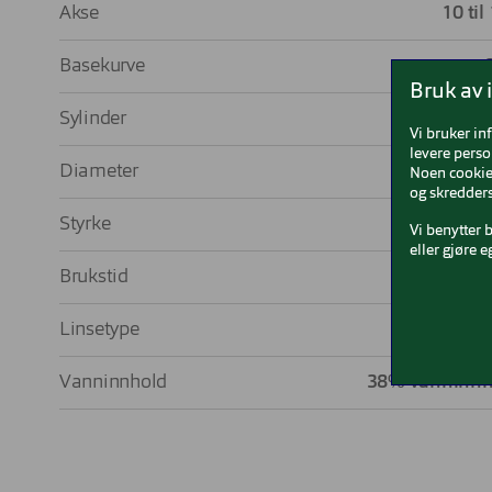
Akse
10 til
Basekurve
Bruk av 
Sylinder
-0,75 til -
Vi bruker in
levere perso
Diameter
1
Noen cookies
og skredders
Styrke
-9,00 til 
Vi benytter 
eller gjøre e
Brukstid
Dagsli
Linsetype
Tor
Vanninnhold
38% vanninnh