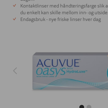
Kontaktlinser med håndteringsfarge slik a
du enkelt kan skille mellom inn- og utside
Endagsbruk - nye friske linser hver dag
Firkantet
Firkantet
Rund
Rund
Cateye
Cateye
Pilot
Oval
Sport
Pilot
Butterfly
Oval
Butterfly
Sport