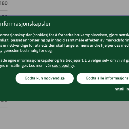
 180
8,50
informasjonskapsler
2,25
formasjonskapsler (cookies) for å forbedre brukeropplevelsen, gjøre netts
nlig tilpasset annonsering og innhold samt måle effekten av markedsførin
4,30
 er nødvendige for at nettsiden skal fungere, mens andre hjelper oss med 
y tjenesten best mulig for deg.
4,00
både egne informasjonskapsler og fra tredjepart. Du velger selv om vi vil g
gne innstillinger. Les mer i vår
cookiepolicy
.
nser
Godta kun nødvendige
Godta alle informasjons
iske
Innstilli
old