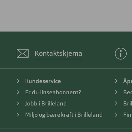
Kontaktskjema
Kundeservice
Åp
Er du linseabonnent?
Bed
Jobb i Brilleland
Bri
Miljø og bærekraft i Brilleland
Fin