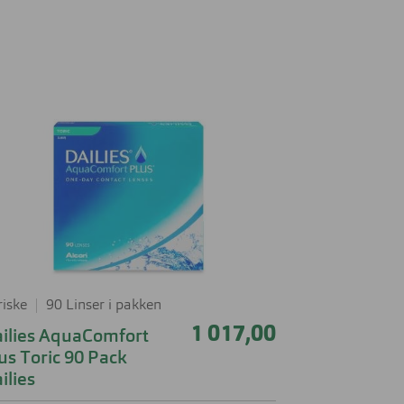
riske
90 Linser i pakken
1 017,00
ilies AquaComfort
us Toric 90 Pack
ilies