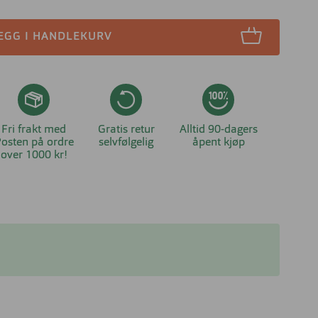
EGG I HANDLEKURV
Fri frakt med
Gratis retur
Alltid 90-dagers
osten på ordre
selvfølgelig
åpent kjøp
over 1000 kr!