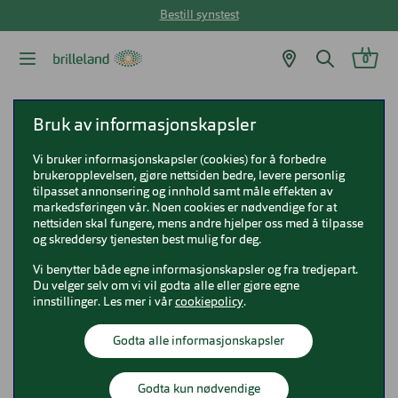
Bestill synstest
0
Brilleland
Briller
Ray-Ban briller
Ray-Ban 0RX7047
Bruk av informasjonskapsler
Vi bruker informasjonskapsler (cookies) for å forbedre
Ray-Ban 0RX7047
brukeropplevelsen, gjøre nettsiden bedre, levere personlig
tilpasset annonsering og innhold samt måle effekten av
0RX7047
markedsføringen vår. Noen cookies er nødvendige for at
nettsiden skal fungere, mens andre hjelper oss med å tilpasse
og skreddersy tjenesten best mulig for deg.
Vi benytter både egne informasjonskapsler og fra tredjepart.
Du velger selv om vi vil godta alle eller gjøre egne
innstillinger. Les mer i vår
cookiepolicy
.
Godta alle informasjonskapsler
Godta kun nødvendige