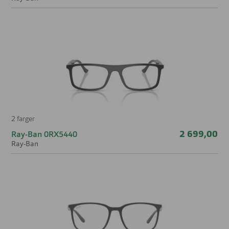
Høyde glass
39 mm
Nesebro
17 mm
2 farger
2 699,00
Ray-Ban 0RX5440
Ray-Ban