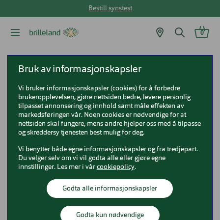
Bestill synstest
0
Brilleland
Briller
DbyD briller
DbyD DB1133T
Bruk av informasjonskapsler
Vi bruker informasjonskapsler (cookies) for å forbedre
DbyD DB1133T
brukeropplevelsen, gjøre nettsiden bedre, levere personlig
tilpasset annonsering og innhold samt måle effekten av
0DB1133T
markedsføringen vår. Noen cookies er nødvendige for at
nettsiden skal fungere, mens andre hjelper oss med å tilpasse
og skreddersy tjenesten best mulig for deg.
Vi benytter både egne informasjonskapsler og fra tredjepart.
Du velger selv om vi vil godta alle eller gjøre egne
innstillinger. Les mer i vår
cookiepolicy
.
Godta alle informasjonskapsler
Godta kun nødvendige