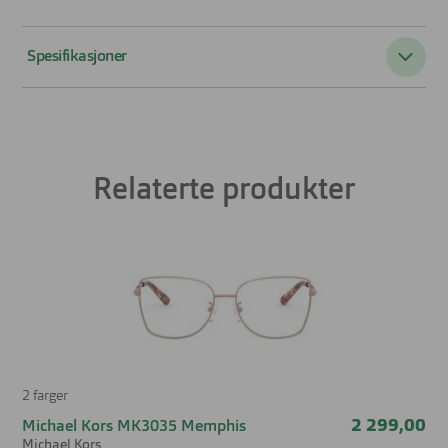
Spesifikasjoner
Passer til:
Dame
Form:
Rund
Relaterte produkter
Farge:
Gull
Materiale:
Titan
Størrelse:
Medium
Brillens bredde
117 mm
Lengde stang
140 mm
2 farger
Bredde glass
50 mm
2 299,00
Michael Kors MK3035 Memphis
Michael Kors