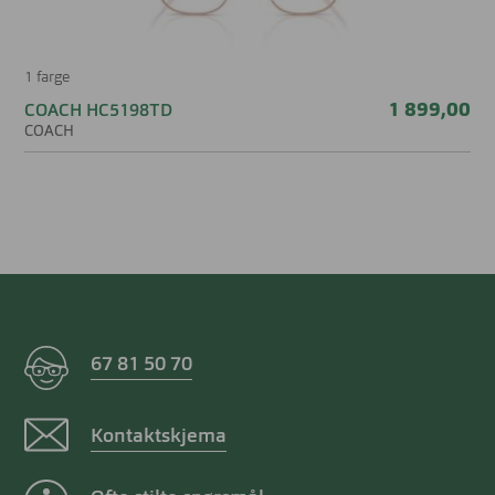
1 farge
1 899,00
COACH HC5198TD
COACH
67 81 50 70
Kontaktskjema