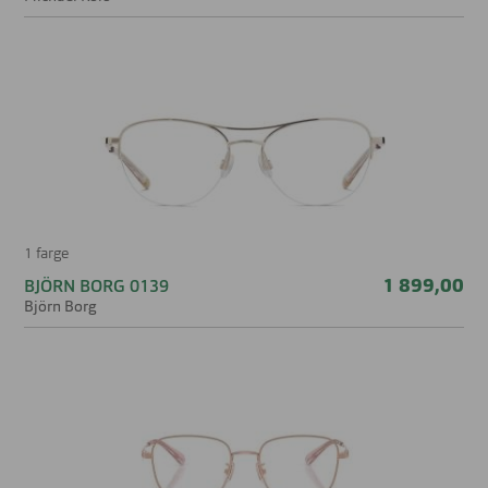
Høyde glass
46 mm
Nesebro
17 mm
1 farge
1 899,00
BJÖRN BORG 0139
Björn Borg