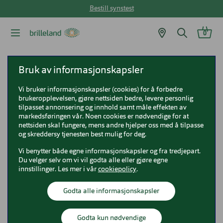
Bestill synstest
0
Brilleland
Briller
Michael Kors briller
Bruk av informasjonskapsler
Michael Kors MK3035 Memphis
Vi bruker informasjonskapsler (cookies) for å forbedre
brukeropplevelsen, gjøre nettsiden bedre, levere personlig
Michael Kors MK3035 Memphis
tilpasset annonsering og innhold samt måle effekten av
markedsføringen vår. Noen cookies er nødvendige for at
0MK3035
nettsiden skal fungere, mens andre hjelper oss med å tilpasse
og skreddersy tjenesten best mulig for deg.
Vi benytter både egne informasjonskapsler og fra tredjepart.
Du velger selv om vi vil godta alle eller gjøre egne
innstillinger. Les mer i vår
cookiepolicy
.
Godta alle informasjonskapsler
Godta kun nødvendige