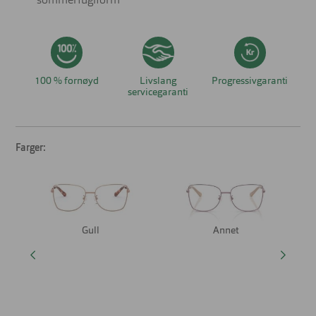
sommerfuglform
100 % fornøyd
Livslang
Progressivgaranti
servicegaranti
Farger:
Gull
Annet