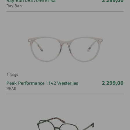
2 299,00
Ray-Ban 0RX7046 Erika
Ray-Ban
Høyde glass
45 mm
Nesebro
16 mm
1 farge
2 299,00
Peak Performance 1142 Westerlies
PEAK