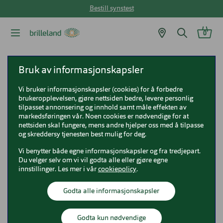
Bestill synstest
0
Brilleland
Briller
Unofficial briller
Bruk av informasjonskapsler
Unofficial Teens UNOT0165
Vi bruker informasjonskapsler (cookies) for å forbedre
brukeropplevelsen, gjøre nettsiden bedre, levere personlig
Unofficial Teens UNOT0165
tilpasset annonsering og innhold samt måle effekten av
markedsføringen vår. Noen cookies er nødvendige for at
UNOT0165
nettsiden skal fungere, mens andre hjelper oss med å tilpasse
og skreddersy tjenesten best mulig for deg.
Vi benytter både egne informasjonskapsler og fra tredjepart.
Du velger selv om vi vil godta alle eller gjøre egne
innstillinger. Les mer i vår
cookiepolicy
.
Godta alle informasjonskapsler
Godta kun nødvendige