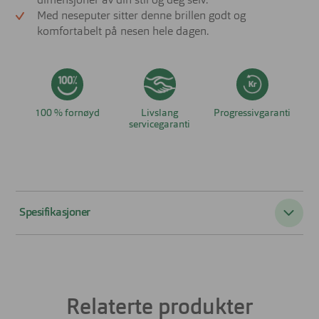
dimensjoner av din stil og deg selv.
Med neseputer sitter denne brillen godt og
komfortabelt på nesen hele dagen.
100 % fornøyd
Livslang
Progressivgaranti
servicegaranti
Spesifikasjoner
Passer til:
Barn
Form:
Firkantet
Relaterte produkter
Farge:
Blå