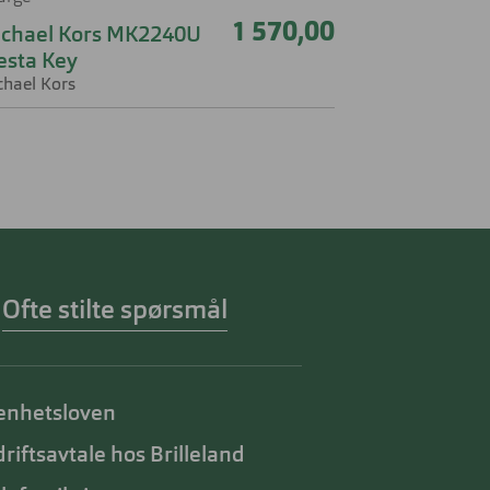
1 570,00
chael Kors MK2240U
esta Key
chael Kors
Ofte stilte spørsmål
enhetsloven
riftsavtale hos Brilleland