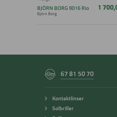
1 700,
BJÖRN BORG 9016 Rio
Björn Borg
67 81 50 70
Kontaktlinser
Solbriller