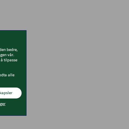
iden bedre,
gen vår.
å tilpasse
odta alle
kapsler
nger