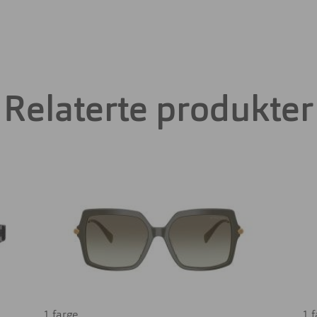
Relaterte produkter
1 farge
1 