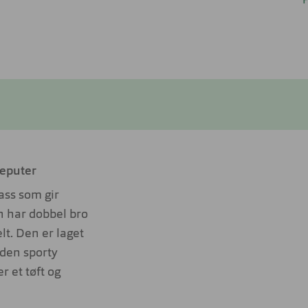
P
seputer
ass som gir
n har dobbel bro
lt. Den er laget
 den sporty
 et tøft og