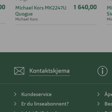
00
1 640,00
Michael Kors MK2247U
Mi
Quogue
Si
Michael Kors
Mi
Kontaktskjema
Kundeservice
Åp
Er du linseabonnent?
Bed