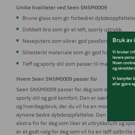
Unike kvaliteter ved Seen SNSM0009
Brune glass som gir forbedret dybdeoppfattelse
Dobbelt bro som gir et tøft, sporty uttrykk.
Bruk av 
Neseputers som sikrer god passform og komfor
Vi bruker in
Slitesterkt materiale som gir god holdbarhet.
levere perso
Noen cookies
Tøff og sporty stil som passer til mange antrek
og skredders
Vi benytter 
Hvem Seen SNSM0009 passer for
eller gjøre e
Seen SNSM0009 passer for deg som ønsker en solb
sporty stil og god komfort. Den er særlig aktuell til 
og hverdagsbruk, der du vil ha en modell som sitt
øynene bedre dybdeoppfattelse. Den dobbelte br
ekstra fin for deg som liker et uttrykksfullt og spo
er et godt valg for deg som vil ha en tøff solbril