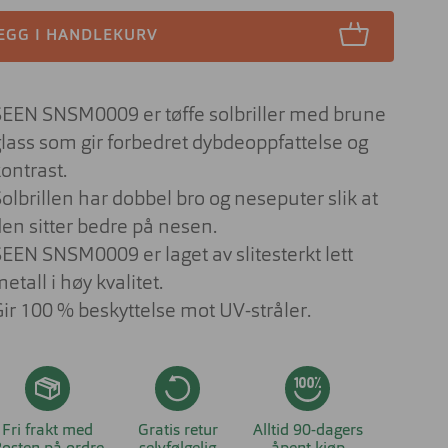
Lesebriller
ser til barn
Derfor har solbrilleglass
EGG I HANDLEKURV
Briller på jobben
ulike farger
 aktuelt om
nser
Briller til studiene
Sportsbriller
SEEN SNSM0009 er tøffe solbriller med brune
Briller med livsstilsglass
Nyttig og aktuelt om
glass som gir forbedret dybdeoppfattelse og
solbriller
Briller for ditt behov
ontrast.
Briller og barn
olbrillen har dobbel bro og neseputer slik at
den sitter bedre på nesen.
Forskjellen på dyrt og billig brilleglass
SEEN SNSM0009 er laget av slitesterkt lett
Hvilke briller kler ansiktsfasongen din?
etall i høy kvalitet.
Nyttig og aktuelt om briller
Gir 100 % beskyttelse mot UV-stråler.
Fri frakt med
Gratis retur
Alltid 90-dagers