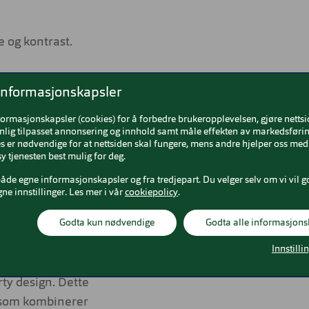
 og kontrast.
informasjonskapsler
t.
formasjonskapsler (cookies) for å forbedre brukeropplevelsen, gjøre netts
nlig tilpasset annonsering og innhold samt måle effekten av markedsførin
 er nødvendige for at nettsiden skal fungere, mens andre hjelper oss med 
k.
y tjenesten best mulig for deg.
både egne informasjonskapsler og fra tredjepart. Du velger selv om vi vil g
gne innstillinger. Les mer i vår
cookiepolicy
.
rille med tøff,
Godta kun nødvendige
Godta alle informasjons
fritid, tur, sport
er godt og gir
Innstilli
oen gjør den
rty design. Dette
le som kombinerer