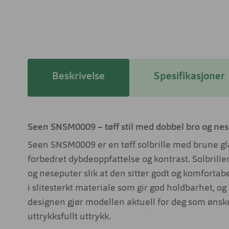
Beskrivelse
Spesifikasjoner
Seen SNSM0009 – tøff stil med dobbel bro og ne
Seen SNSM0009 er en tøff solbrille med brune gl
forbedret dybdeoppfattelse og kontrast. Solbrille
og neseputer slik at den sitter godt og komfortabe
i slitesterkt materiale som gir god holdbarhet, og
designen gjør modellen aktuell for deg som ønsker
uttrykksfullt uttrykk.