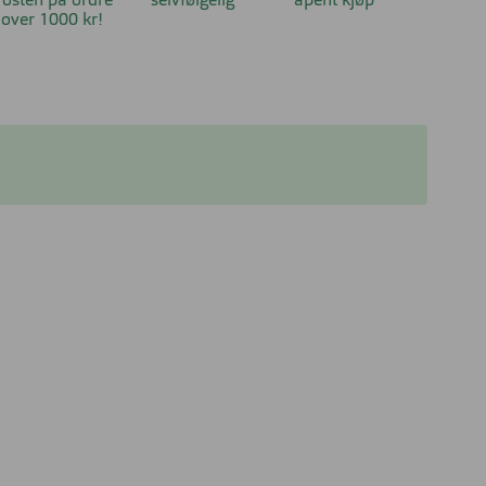
osten på ordre
selvfølgelig
åpent kjøp
over 1000 kr!