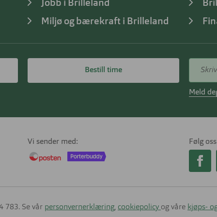
Jobb i Brilleland
Bri
Miljø og bærekraft i Brilleland
Fin
Bestill time
Meld deg
Vi sender med
Følg oss
14 783. Se vår
personvernerklæring
,
cookiepolicy
og våre
kjøps- og