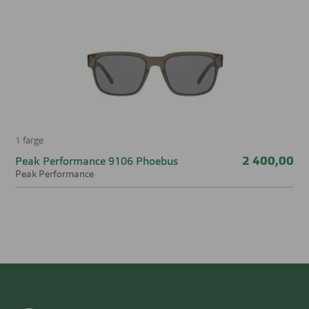
materialer og gjennomtenkt passform gjør modellen til et
naturlig hverdagsvalg for deg som vil kombinere komfort,
tydelig design og den velkjente kvaliteten fra Ray‑Ban.
Dette er med andre ord en solbrille du raskt kan gjøre til
et fast tilbehør når du vil ha en trygg, moderne og stilren
solbrille.
1 farge
2 400,00
Peak Performance 9106 Phoebus
Peak Performance