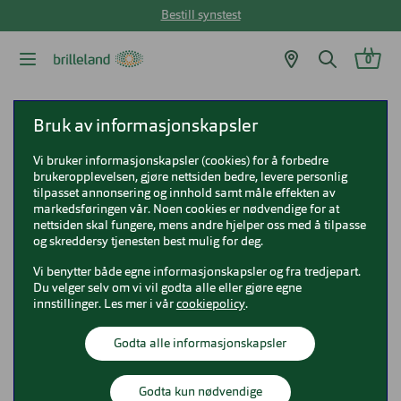
Bestill synstest
0
Brilleland
Solbriller
Ray-Ban solbriller
Ray-Ban RB4451
Bruk av informasjonskapsler
Vi bruker informasjonskapsler (cookies) for å forbedre
Ray-Ban RB4451
brukeropplevelsen, gjøre nettsiden bedre, levere personlig
tilpasset annonsering og innhold samt måle effekten av
0RB4451
markedsføringen vår. Noen cookies er nødvendige for at
nettsiden skal fungere, mens andre hjelper oss med å tilpasse
og skreddersy tjenesten best mulig for deg.
Vi benytter både egne informasjonskapsler og fra tredjepart.
Du velger selv om vi vil godta alle eller gjøre egne
innstillinger. Les mer i vår
cookiepolicy
.
Godta alle informasjonskapsler
Godta kun nødvendige