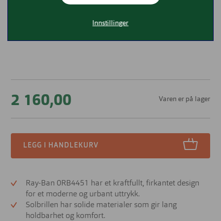
Innstillinger
2 160,00
Varen er på lager
LEGG I HANDLEKURV
Ray-Ban 0RB4451 har et kraftfullt, firkantet design
for et moderne og urbant uttrykk.
Solbrillen har solide materialer som gir lang
holdbarhet og komfort.