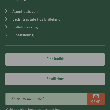
Åpenhetsloven
Bedriftsavtale hos Brilleland
Brilleforsikring
Finansiering
Finn butikk
Bestill time
SEND
Meld deg på nyhetsbrev - les mer her