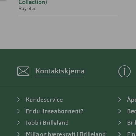
Collection)
Ray-Ban
Kontaktskjema
Kundeservice
Åp
Er du linseabonnent?
Bed
Jobb i Brilleland
Bri
Miljø og bærekraft i Brilleland
Fin