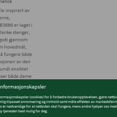
omance
e inspirert av
erne,
3686 er laget i
slanke stenger,
 godt gjennom
om hovedmål,
l å fungere både
nasjonen av den
rundt ansiktet
passer både dame
informasjonskapsler
formasjonskapsler (cookies) for å forbedre brukeropplevelsen, gjøre netts
nlig tilpasset annonsering og innhold samt måle effekten av markedsførin
jer som gir et
 er nødvendige for at nettsiden skal fungere, mens andre hjelper oss med 
y tjenesten best mulig for deg.