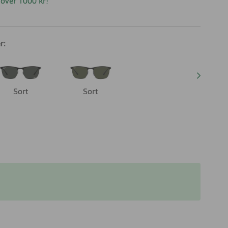
over 1000 kr!
r:
Sort
Sort