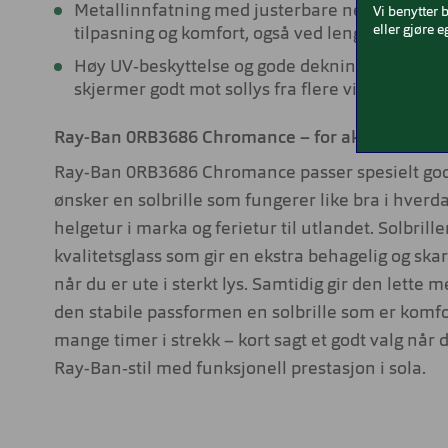
Metallinnfatning med justerbare neseputer so
Vi benytter 
eller gjøre e
tilpasning og komfort, også ved lengre tids bru
Høy UV‑beskyttelse og gode dekningsegenska
skjermer godt mot sollys fra flere vinkler.
Ray-Ban 0RB3686 Chromance – for aktive dager i
Ray-Ban 0RB3686 Chromance passer spesielt god
ønsker en solbrille som fungerer like bra i hver
helgetur i marka og ferietur til utlandet. Solbrill
kvalitetsglass som gir en ekstra behagelig og ska
når du er ute i sterkt lys. Samtidig gir den lette
den stabile passformen en solbrille som er komfo
mange timer i strekk – kort sagt et godt valg når
Ray-Ban‑stil med funksjonell prestasjon i sola.