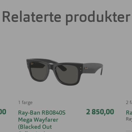
Relaterte produkter
1 farge
2 
00
2 850,00
Ray-Ban RB0840S
R
Ra
Mega Wayfarer
(Blacked Out