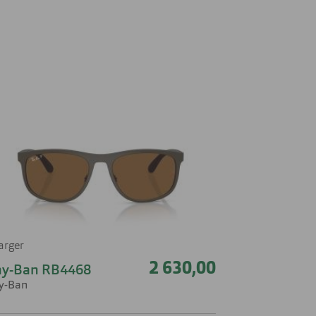
farger
2 630,00
ay-Ban RB4468
y-Ban