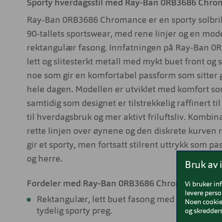
Sporty hverdagsstil med Ray-Ban 0RB3686 Chr
Ray-Ban 0RB3686 Chromance er en sporty solbrill
90‑tallets sportswear, med rene linjer og en mod
rektangulær fasong. Innfatningen på Ray-Ban 0RB
lett og slitesterkt metall med mykt buet front og 
noe som gir en komfortabel passform som sitter
hele dagen. Modellen er utviklet med komfort s
samtidig som designet er tilstrekkelig raffinert ti
til hverdagsbruk og mer aktivt friluftsliv. Kombi
rette linjen over øynene og den diskrete kurven 
gir et sporty, men fortsatt stilrent uttrykk som 
og herre.
Bruk av 
Fordeler med Ray-Ban 0RB3686 Chromance
Vi bruker in
levere perso
Rektangulær, lett buet fasong med flytende lin
Noen cookies
tydelig sporty preg.
og skredders