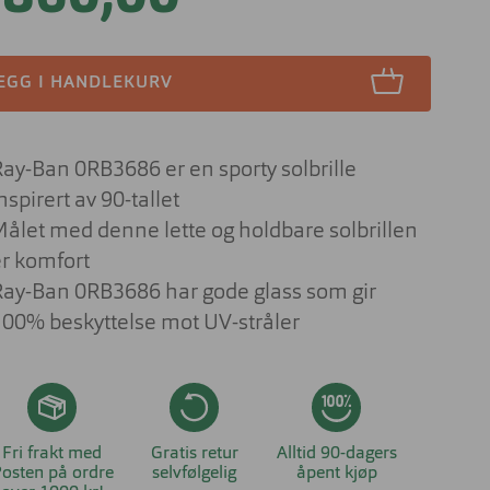
Lesebriller
ser til barn
Derfor har solbrilleglass
Briller på jobben
ulike farger
 aktuelt om
EGG I HANDLEKURV
nser
Briller til studiene
Sportsbriller
Briller med livsstilsglass
Nyttig og aktuelt om
solbriller
Ray-Ban 0RB3686 er en sporty solbrille
Briller for ditt behov
nspirert av 90-tallet
Briller og barn
Målet med denne lette og holdbare solbrillen
Forskjellen på dyrt og billig brilleglass
er komfort
Hvilke briller kler ansiktsfasongen din?
Ray-Ban 0RB3686 har gode glass som gir
100% beskyttelse mot UV-stråler
Nyttig og aktuelt om briller
Fri frakt med
Gratis retur
Alltid 90-dagers
osten på ordre
selvfølgelig
åpent kjøp