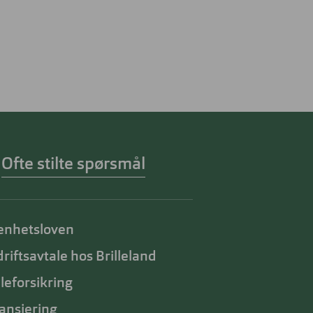
Ofte stilte spørsmål
enhetsloven
riftsavtale hos Brilleland
lleforsikring
ansiering