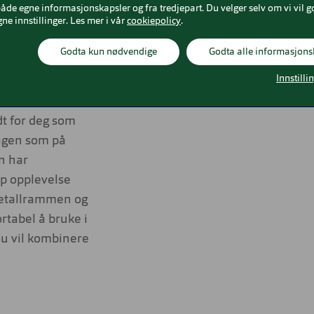
m gir god
både egne informasjonskapsler og fra tredjepart. Du velger selv om vi vil g
gne innstillinger. Les mer i vår
cookiepolicy
.
k.
per som
Godta kun nødvendige
Godta alle informasjons
Innstilli
 sola
t for deg som
dagen som på
en har
rp opplevelse
 metallrammen og
rtabel å bruke i
 du vil kombinere