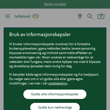
Bestill synstest
0
Brilleland
Solbriller
Ralph solbriller
RALPH 0RA5245
Bruk av informasjonskapsler
Vi bruker informasjonskapsler (cookies) for å forbedre
RALPH 0RA5245
brukeropplevelsen, gjøre nettsiden bedre, levere personlig
tilpasset annonsering og innhold samt måle effekten av
0RA5245
markedsføringen vår. Noen cookies er nødvendige for at
nettsiden skal fungere, mens andre hjelper oss med å tilpasse
og skreddersy tjenesten best mulig for deg.
Vi benytter både egne informasjonskapsler og fra tredjepart.
Du velger selv om vi vil godta alle eller gjøre egne
innstillinger. Les mer i vår
cookiepolicy
.
Godta alle informasjonskapsler
Godta kun nødvendige