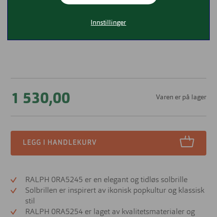
Innstillinger
1 530,00
Varen er på lager
LEGG I HANDLEKURV
RALPH 0RA5245 er en elegant og tidløs solbrille
Solbrillen er inspirert av ikonisk popkultur og klassisk
stil
RALPH 0RA5254 er laget av kvalitetsmaterialer og