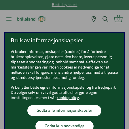
Bestill synstest
0
Brilleland
Solbriller
Polo Ralph Lauren solbriller
Bruk av informasjonskapsler
Polo Ralph Lauren PH3112
Vi bruker informasjonskapsler (cookies) for å forbedre
brukeropplevelsen, gjøre nettsiden bedre, levere personlig
Polo Ralph Lauren PH3112
tilpasset annonsering og innhold samt måle effekten av
markedsføringen vår. Noen cookies er nødvendige for at
0PH3112
nettsiden skal fungere, mens andre hjelper oss med å tilpasse
og skreddersy tjenesten best mulig for deg.
Vi benytter både egne informasjonskapsler og fra tredjepart.
Du velger selv om vi vil godta alle eller gjøre egne
innstillinger. Les mer i vår
cookiepolicy
.
Godta alle informasjonskapsler
Godta kun nødvendige