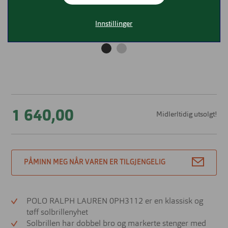
Innstillinger
1 640,00
Midlerltidig utsolgt!
PÅMINN MEG NÅR VAREN ER TILGJENGELIG
POLO RALPH LAUREN 0PH3112 er en klassisk og
tøff solbrillenyhet
Solbrillen har dobbel bro og markerte stenger med