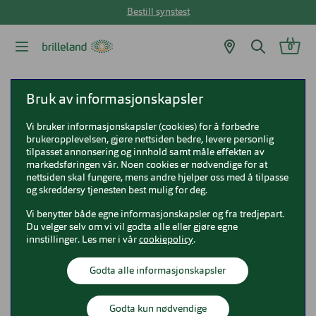
Bestill synstest
0
Brilleland
Solbriller
Peak Performance solbriller
Bruk av informasjonskapsler
Peak Performance 9133 Landner
Vi bruker informasjonskapsler (cookies) for å forbedre
brukeropplevelsen, gjøre nettsiden bedre, levere personlig
Peak Performance 9133 Landner
tilpasset annonsering og innhold samt måle effekten av
markedsføringen vår. Noen cookies er nødvendige for at
0PC000115
nettsiden skal fungere, mens andre hjelper oss med å tilpasse
og skreddersy tjenesten best mulig for deg.
Vi benytter både egne informasjonskapsler og fra tredjepart.
Du velger selv om vi vil godta alle eller gjøre egne
innstillinger. Les mer i vår
cookiepolicy
.
Godta alle informasjonskapsler
Godta kun nødvendige