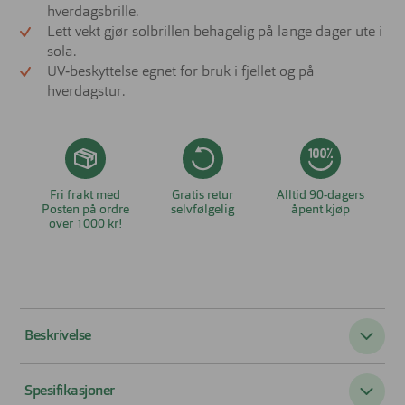
hverdagsbrille.
Lett vekt gjør solbrillen behagelig på lange dager ute i
sola.
UV‑beskyttelse egnet for bruk i fjellet og på
hverdagstur.
Fri frakt med
Gratis retur
Alltid 90-dagers
Posten på ordre
selvfølgelig
åpent kjøp
over 1000 kr!
Beskrivelse
Peak Performance 9133 Landner – aerodynamisk
Spesifikasjoner
og teknisk for aktivt bruk