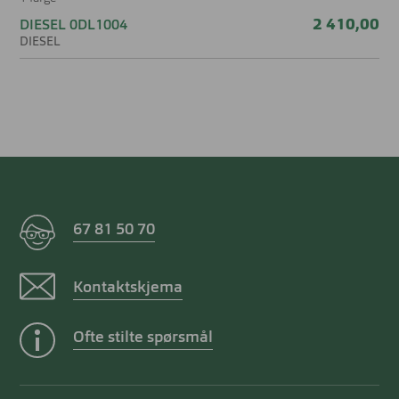
en solbrille som kombinerer komfort, funksjon og et
2 410,00
DIESEL 0DL1004
moderne skandinavisk design.
DIESEL
67 81 50 70
Kontaktskjema
Ofte stilte spørsmål