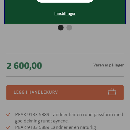
Innstillinger
2 600,00
Varen er på lager
LEGG I HANDLEKURV
PEAK 9133 5889 Landner har en rund passform med
god dekning rundt øynene.
PEAK 9133 5889 Landner er en naturlig