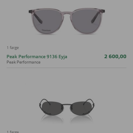
Aerodynamisk fasong med ekstra godt feste på nese
for stabil passform.
Slitesterkt materiale som sikrer god holdbarhet.
Stabil passform som gir komfort også i bevegelse.
100% UV-beskyttelse.
1 farge
2 600,00
Peak Performance 9136 Eyja
Peak Performance
Hvem Peak Performance 9133 Landner passer
for
Peak Performance 9133 Landner passer for deg som
ønsker en solbrille med sporty, teknisk stil og god
passform i aktivitet. Den er særlig aktuell til ski, løping,
sport, tur og en aktiv hverdag, der du vil ha en modell som
sitter godt og ser dynamisk ut. Den aerodynamiske
fasongen gjør den ekstra fin for deg som liker et sporty og
funksjonelt uttrykk. Dette er et godt valg for deg som vil ha
1 farge