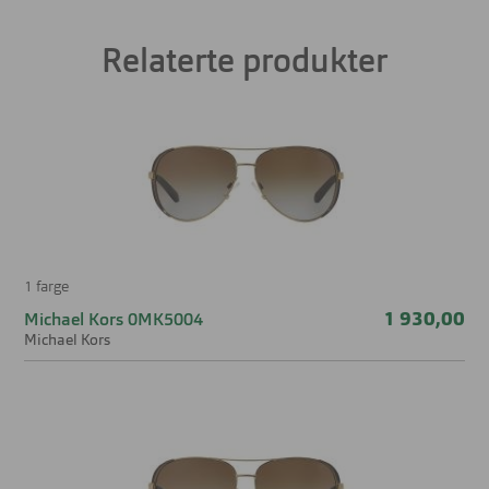
Farge på glass:
Brun
Relaterte produkter
Form:
Pilot
Farge:
Multi
Materiale:
Acetat
Størrelse:
Medium
Brillens bredde
113 mm
1 farge
Lengde stang
140 mm
1 930,00
Michael Kors 0MK5004
Michael Kors
Bredde glass
49 mm
Nesebro
15 mm