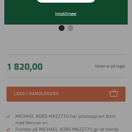
Innstillinger
1 820,00
Varen er på lager
LEGG I HANDLEKURV
MICHAEL KORS MK2277U har pilotinspirert form
med feminin vri.
Fronten på MICHAEL KORS MK2277U gir et trendy