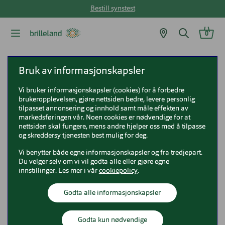
Bestill synstest
0
Brilleland
Solbriller
Michael Kors solbriller
Bruk av informasjonskapsler
Michael Kors MK2277U Grenada
Vi bruker informasjonskapsler (cookies) for å forbedre
brukeropplevelsen, gjøre nettsiden bedre, levere personlig
Michael Kors MK2277U Grenada
tilpasset annonsering og innhold samt måle effekten av
markedsføringen vår. Noen cookies er nødvendige for at
0MK2277U
nettsiden skal fungere, mens andre hjelper oss med å tilpasse
og skreddersy tjenesten best mulig for deg.
Vi benytter både egne informasjonskapsler og fra tredjepart.
Du velger selv om vi vil godta alle eller gjøre egne
innstillinger. Les mer i vår
cookiepolicy
.
Godta alle informasjonskapsler
Godta kun nødvendige