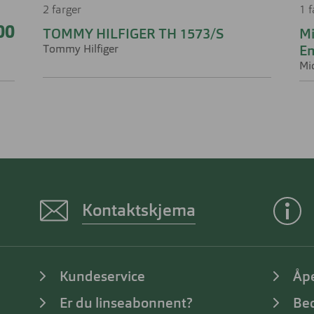
2 farger
1 
00
TOMMY HILFIGER TH 1573/S
Mi
Tommy Hilfiger
E
Mi
Kontaktskjema
Kundeservice
Åp
Er du linseabonnent?
Bed