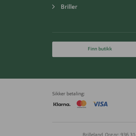
Briller
Finn butikk
Sikker betaling
Brilleland, Org.nr: 936 3