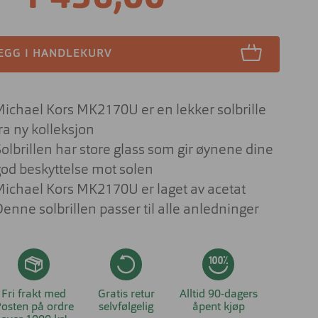
Lesebriller
ser til barn
Derfor har solbrilleglass
Briller på jobben
ulike farger
 aktuelt om
EGG I HANDLEKURV
nser
Briller til studiene
Sportsbriller
Briller med livsstilsglass
Nyttig og aktuelt om
solbriller
Michael Kors MK2170U er en lekker solbrille
Briller for ditt behov
ra ny kolleksjon
Briller og barn
Solbrillen har store glass som gir øynene dine
Forskjellen på dyrt og billig brilleglass
god beskyttelse mot solen
Hvilke briller kler ansiktsfasongen din?
Michael Kors MK2170U er laget av acetat
enne solbrillen passer til alle anledninger
Nyttig og aktuelt om briller
Fri frakt med
Gratis retur
Alltid 90-dagers
osten på ordre
selvfølgelig
åpent kjøp