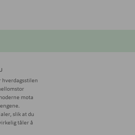
0U
r hverdagsstilen
 mellomstor
v moderne mota
tengene.
ler, slik at du
irkelig tåler å