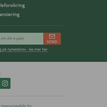
lleforsikring
ansiering
SEND
 på nyhetsbrev - les mer her
 leveransevilkår for