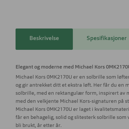
Beskrivelse
Spesifikasjoner
Elegant og moderne med Michael Kors 0MK217
Michael Kors 0MK2170U er en solbrille som løfte
og gir antrekket ditt et ekstra løft. Her får du en
solbrille, med en rektangulær form, inspirert a
med den velkjente Michael Kors-signaturen på s
Michael Kors 0MK2170U er laget i kvalitetsmateria
får en behagelig, solid og slitesterk solbrille som v
bli brukt, år etter år.