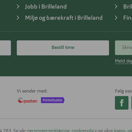
Jobb i Brilleland
Bri
Miljø og bærekraft i Brilleland
Fin
Bestill time
Meld deg
Vi sender med
Følg oss
14 783. Se vår
personvernerklæring
,
cookiepolicy
og våre
kjøps- og