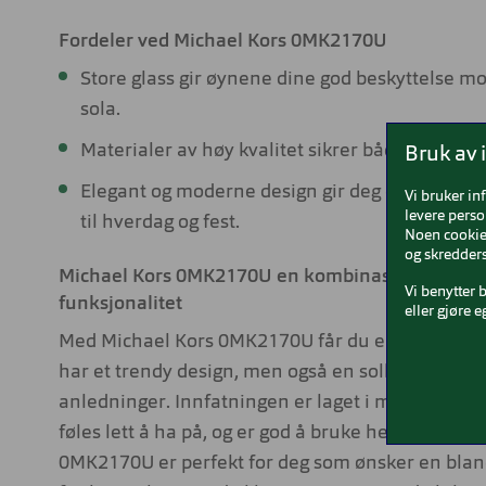
Fordeler ved Michael Kors 0MK2170U
Store glass gir øynene dine god beskyttelse mo
sola.
Materialer av høy kvalitet sikrer både komfort
Bruk av 
Elegant og moderne design gir deg et sofistike
Vi bruker in
levere perso
til hverdag og fest.
Noen cookies
og skredders
Michael Kors 0MK2170U en kombinasjon av mot
Vi benytter 
funksjonalitet
eller gjøre e
Med Michael Kors 0MK2170U får du en solbrille 
har et trendy design, men også en solbrille som pa
anledninger. Innfatningen er laget i materialer s
føles lett å ha på, og er god å bruke hele dagen. 
0MK2170U er perfekt for deg som ønsker en blan