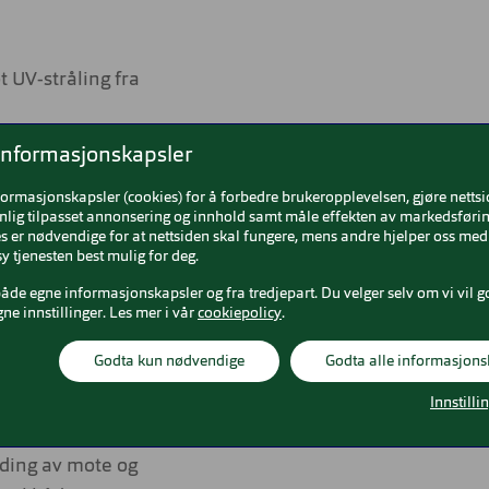
t UV-stråling fra
 og holdbarhet.
informasjonskapsler
rt uttrykk både
formasjonskapsler (cookies) for å forbedre brukeropplevelsen, gjøre netts
nlig tilpasset annonsering og innhold samt måle effekten av markedsførin
 er nødvendige for at nettsiden skal fungere, mens andre hjelper oss med 
y tjenesten best mulig for deg.
e og
både egne informasjonskapsler og fra tredjepart. Du velger selv om vi vil g
gne innstillinger. Les mer i vår
cookiepolicy
.
som ikke bare
Godta kun nødvendige
Godta alle informasjons
sser til alle
Innstilli
om gjør at den
Michael Kors
ding av mote og