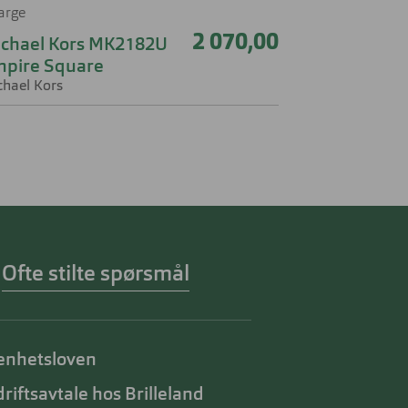
farge
2 070,00
chael Kors MK2182U
mpire Square
chael Kors
Ofte stilte spørsmål
enhetsloven
riftsavtale hos Brilleland