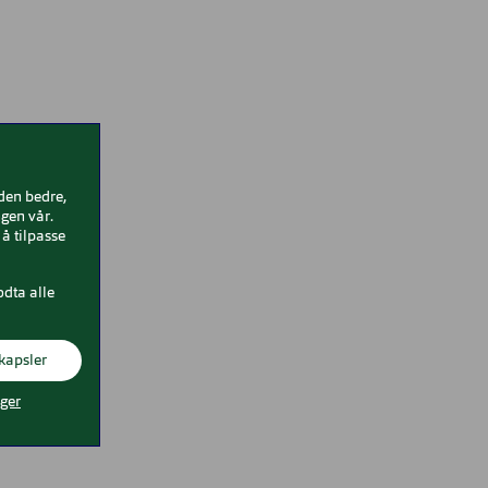
iden bedre,
gen vår.
å tilpasse
odta alle
kapsler
nger