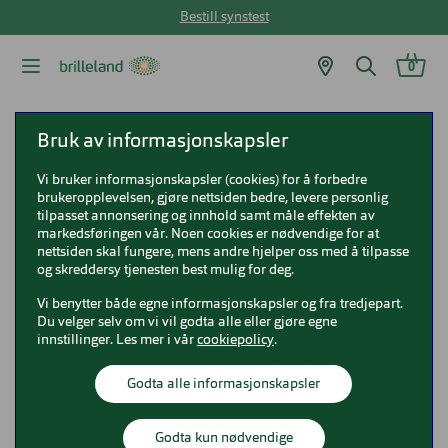
Bestill synstest
0
Brilleland
Solbriller
DbyD solbriller
DBYD DB4048
Bruk av informasjonskapsler
Vi bruker informasjonskapsler (cookies) for å forbedre
DBYD DB4048
brukeropplevelsen, gjøre nettsiden bedre, levere personlig
tilpasset annonsering og innhold samt måle effekten av
0DB4048
markedsføringen vår. Noen cookies er nødvendige for at
nettsiden skal fungere, mens andre hjelper oss med å tilpasse
og skreddersy tjenesten best mulig for deg.
Vi benytter både egne informasjonskapsler og fra tredjepart.
Du velger selv om vi vil godta alle eller gjøre egne
innstillinger. Les mer i vår
cookiepolicy
.
Godta alle informasjonskapsler
Godta kun nødvendige