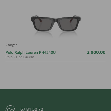
rektangulære fasongen gjør modellen ekstra fin for deg
som liker et elegant og anvendelig design som fungerer til
både hverdagsbruk og mer formelle anledninger. Dette er
et perfekt valg for deg som vil kombinere mote, kvalitet,
komfort og bærekraft i én og samme solbrille.
2 farger
2 000,00
Polo Ralph Lauren PH4240U
Polo Ralph Lauren
67 81 50 70