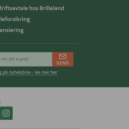
riftsavtale hos Brilleland
lleforsikring
ansiering
SEND
 på nyhetsbrev - les mer her