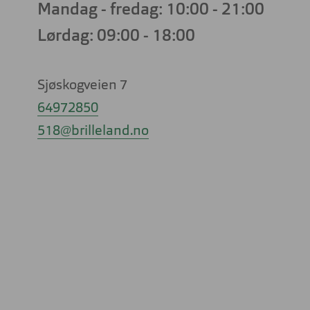
Mandag - fredag: 10:00 - 21:00
Lørdag: 09:00 - 18:00
Firkantet
Firkantet
Rund
Rund
Cateye
Cateye
Sjøskogveien 7
64972850
518@brilleland.no
Pilot
Oval
Sport
Pilot
Butterfly
Oval
Butterfly
Sport