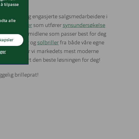
å tilpasse
lere erfarne og engasjerte salgsmedarbeidere i
odta alle
riserte
optiker
som utfører
synsundersøkelse
de synshjelpemidlene som passer best for deg
kapsler
nner du
briller
og
solbriller
fra både våre egne
I tillegg tilbyr vi markedets mest moderne
nger
 vi garantert den beste løsningen for deg!
elig brilleprat!