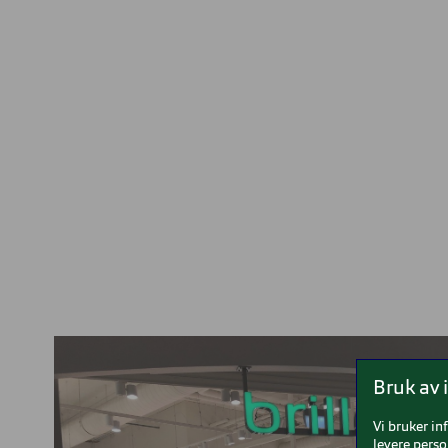
Bruk av 
Vi bruker in
levere perso