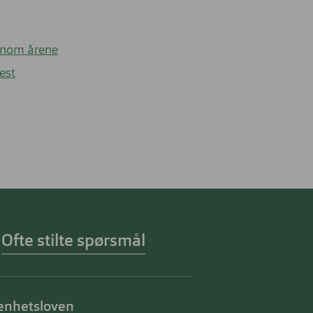
ennom årene
est
Ofte stilte spørsmål
enhetsloven