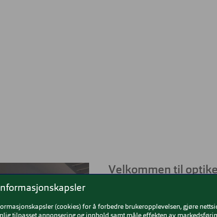
Velkommen til optike
informasjonskapsler
Brilleland-butikken på Vinterb
inngangen til Elkjøp. Senter
formasjonskapsler (cookies) for å forbedre brukeropplevelsen, gjøre netts
nlig tilpasset annonsering og innhold samt måle effekten av markedsførin