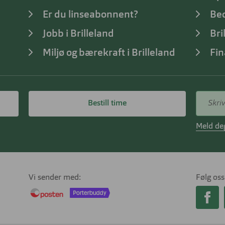
Er du linseabonnent?
Bed
Jobb i Brilleland
Bri
Miljø og bærekraft i Brilleland
Fin
Bestill time
Meld deg
Vi sender med
Følg oss