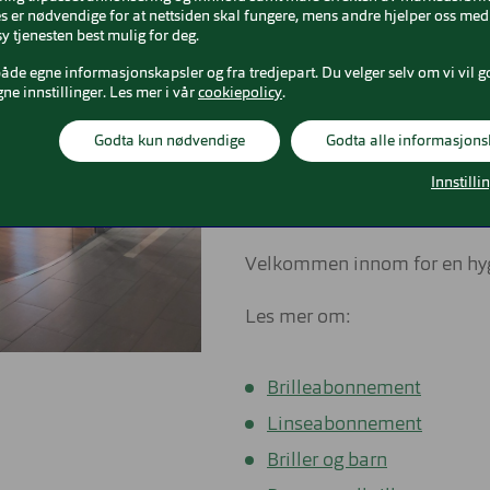
ute.
 er nødvendige for at nettsiden skal fungere, mens andre hjelper oss med 
y tjenesten best mulig for deg.
Vi har en dyktig optiker og f
både egne informasjonskapsler og fra tredjepart. Du velger selv om vi vil g
butikken vår. Det er vår auto
gne innstillinger. Les mer i vår
cookiepolicy
.
og som sørger for at du får 
Godta kun nødvendige
Godta alle informasjons
og dine behov. I butikken fi
og andre kjente merkevarer. 
Innstilli
kontaktlinser
. Sammen finner
Velkommen innom for en hygg
Les mer om:
Brilleabonnement
Linseabonnement
Briller og barn