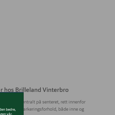
r hos Brilleland Vinterbro
ro ligger sentralt på senteret, rett innenfor
et har gode parkeringsforhold, både inne og
iden bedre,
gen vår.