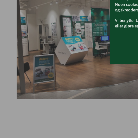
Noen cookies
og skredders
Vi benytter 
eller gjøre e