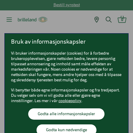
Bestill synstest
0
Brilleland
Bruk av informasjonskapsler
Vi bruker informasjonskapsler (cookies) for å forbedre
brukeropplevelsen, gjøre nettsiden bedre, levere personlig
Tilbake
tilpasset annonsering og innhold samt måle effekten av
markedsføringen vår. Noen cookies er nødvendige for at
Åpningstider
nettsiden skal fungere, mens andre hjelper oss med å tilpasse
og skreddersy tjenesten best mulig for deg.
Mandag - fredag kl. 10:00 - 20:00
Vi benytter både egne informasjonskapsler og fra tredjepart.
Lørdag kl. 10:00 - 18:00
Du velger selv om vi vil godta alle eller gjøre egne
innstillinger. Les mer i vår
cookiepolicy
.
Thon Senter Steinkjer
Godta alle informasjonskapsler
74 16 10 72
Godta kun nødvendige