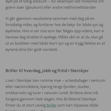
øyet på et tidlig stadium – for eksempel ved mistanke om
grønn stær (glaukom) eller andre netthinnetilstander.
Vi går gjennom resultatene sammen med deg på en
forståelig måte, og forklarer hva de betyr for både syn og
øyehelse. Hvis vi ser noe som bør følges opp videre, kan vi
henvise deg direkte til øyelege. Målet vårt er at du skal gå
ut av butikken med både klart syn og en trygg følelse av at
øynene dine blir godt ivaretatt.
Briller til hverdag, jobb og fritid i Steinkjer
Livet i Steinkjer kan romme mye – arbeidsdager i sentrum
eller nærområdene, kjøring langs fjorden, studier,
småbarnsliv og turer i naturen rundt. Brillene dine må
fungere gjennom hele dagen. Hos Brilleland Steinkjer
finner du et stort utvalg
briller
som kan tilpasses både