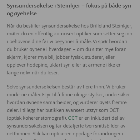
Synsundersøkelse i Steinkjer – fokus på både syn
og øyehelse
Når du bestiller synsundersøkelse hos Brilleland Steinkjer,
møter du en offentlig autorisert optiker som setter seg inn
i behovene dine før vi begynner å måle. Vi spør hvordan
du bruker øynene i hverdagen – om du sitter mye foran
skjerm, kjører mye bil, jobber fysisk, studerer, eller
opplever hodepine, uklart syn eller at armene ikke er
lange nok» når du leser.
Selve synsundersøkelsen består av flere trinn. Vi bruker
moderne måleutstyr til å finne riktige styrker, undersøker
hvordan øynene samarbeider, og vurderer øyets fremre
deler. I tillegg har butikken avansert utstyr som OCT
(optisk koherenstomografi).
OCT
er en inkludert del av
synsundersøkelsen og tar detaljerte tverrsnittsbilder av
netthinnen. Slik kan optikeren oppdage forandringer i