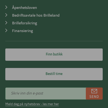
Åpenhetsloven
Bedriftsavtale hos Brilleland
Brilleforsikring
Finansiering
Finn butikk
Bestill time
SEND
Meld deg på nyhetsbrev - les mer her