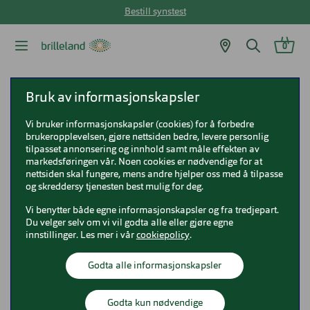
Bestill synstest
0
Brilleland
Bruk av informasjonskapsler
Vi bruker informasjonskapsler (cookies) for å forbedre
brukeropplevelsen, gjøre nettsiden bedre, levere personlig
Tilbake
tilpasset annonsering og innhold samt måle effekten av
markedsføringen vår. Noen cookies er nødvendige for at
Brilleland Sandvika
nettsiden skal fungere, mens andre hjelper oss med å tilpasse
og skreddersy tjenesten best mulig for deg.
Åpningstider
Vi benytter både egne informasjonskapsler og fra tredjepart.
Du velger selv om vi vil godta alle eller gjøre egne
Mandag - fredag: 10:00 - 21:00
innstillinger. Les mer i vår
cookiepolicy
.
Lørdag: 10:00 - 19:00
Godta alle informasjonskapsler
Thon Senter Sandvika
Godta kun nødvendige