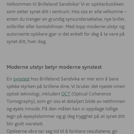
Velkommen til Brilleland Sandvika! Vi er optikerbutikken
som setter synet ditt i sentrum. Hos oss er alle velkomne –
enten du trenger en grundig synsundersøkelse, nye briller,
solbriller eller kontaktlinser. Med topp moderne utstyr og
autoriserte optikere gjør vi det enkelt for deg å ta vare på
synet ditt, hver dag.
Moderne utstyr betyr moderne synstest
En
synstest
hos Brilleland Sandvika er mer enn å bare
sjekke styrken på brillene dine. Vi bruker det nyeste innen
optisk teknologi, inkludert
OCT
(Optical Coherence
Tomography), som gir oss et detaljert bilde av netthinnen
og øyets innside. På den måten kan vi oppdage tidlige
tegn på øyesykdommer og gi deg trygghet på at synet ditt
blir godt ivaretatt.
Optikerne våre tar seg tid til å forklare resultatene, gir