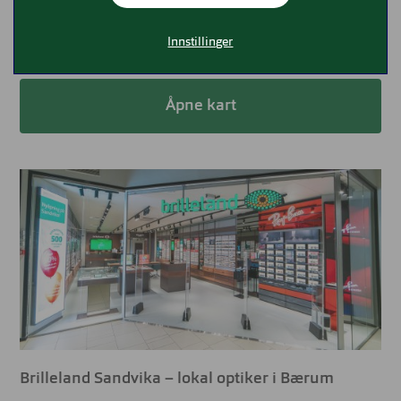
67 56 51 56
464@brilleland.no
Innstillinger
Åpne kart
Brilleland Sandvika – lokal optiker i Bærum