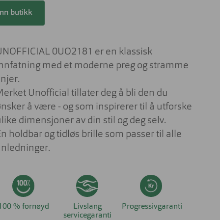
Lesebriller
ser til barn
inn butikk
Derfor har solbrilleglass
Briller på jobben
ulike farger
 aktuelt om
nser
Briller til studiene
Sportsbriller
UNOFFICIAL 0UO2181 er en klassisk
Briller med livsstilsglass
Nyttig og aktuelt om
innfatning med et moderne preg og stramme
solbriller
Briller for ditt behov
injer.
erket Unofficial tillater deg å bli den du
Briller og barn
nsker å være - og som inspirerer til å utforske
Forskjellen på dyrt og billig brilleglass
like dimensjoner av din stil og deg selv.
Hvilke briller kler ansiktsfasongen din?
n holdbar og tidløs brille som passer til alle
Nyttig og aktuelt om briller
anledninger.
100 % fornøyd
Livslang
Progressivgaranti
servicegaranti