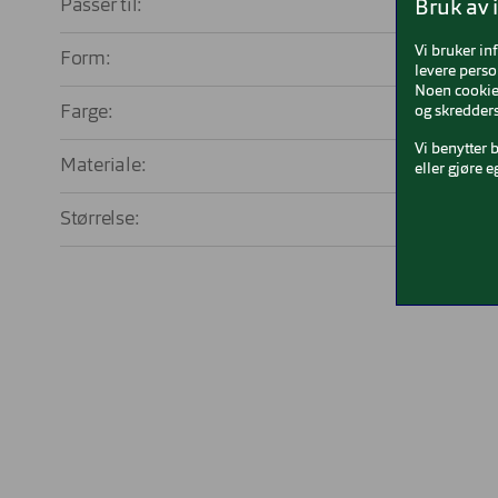
Passer til:
He
Bruk av 
Vi bruker in
Form:
Firka
levere perso
Noen cookies
Farge:
og skredders
Vi benytter 
Materiale:
Ac
eller gjøre e
Størrelse:
Med