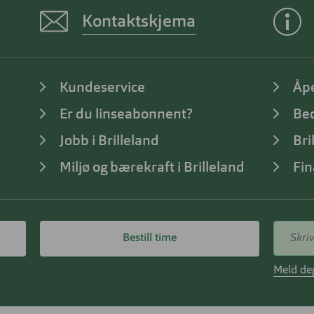
Kontaktskjema
Kundeservice
Åp
Er du linseabonnent?
Bed
Jobb i Brilleland
Bri
Miljø og bærekraft i Brilleland
Fin
Bestill time
Meld deg