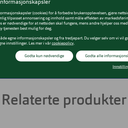
rre
Brillens bredde
127 mm
informasjonskapsler
formasjonskapsler (cookies) for å forbedre brukeropplevelsen, gjøre netts
ntet
Lengde stang
145 mm
nlig tilpasset annonsering og innhold samt måle effekten av markedsførin
 er nødvendige for at nettsiden skal fungere, mens andre hjelper oss med 
Sort
y tjenesten best mulig for deg.
Bredde glass
54 mm
både egne informasjonskapsler og fra tredjepart. Du velger selv om vi vil g
etat
Høyde glass
39 mm
gne innstillinger. Les mer i vår
cookiepolicy
.
ium
Godta kun nødvendige
Godta alle informasjons
Nesebro
19 mm
Innstilli
Relaterte produkter