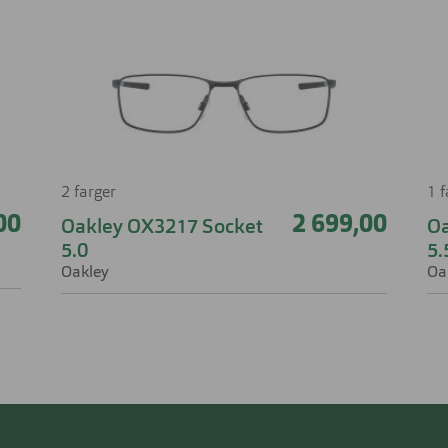
2 farger
1 
00
2 699,00
Oakley OX3217 Socket
Oa
5.0
5.
Oakley
Oa