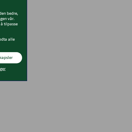
iden bedre,
gen vår.
å tilpasse
odta alle
kapsler
nger