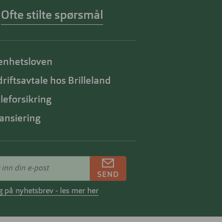
Ofte stilte spørsmål
enhetsloven
riftsavtale hos Brilleland
lleforsikring
ansiering
SEND
 på nyhetsbrev - les mer her