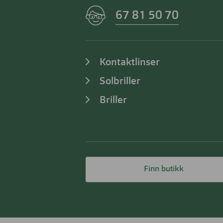
67 81 50 70
Kontaktlinser
Solbriller
Briller
Finn butikk