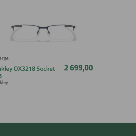
farge
2 699,00
kley OX3218 Socket
5
kley