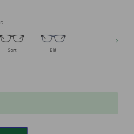
r:
Sort
Blå