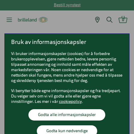
Bestill synstest
0
Brilleland
Briller
Unofficial briller
Bruk av informasjonskapsler
Unofficial Junior UJ2081
Vi bruker informasjonskapsler (cookies) for å forbedre
brukeropplevelsen, gjøre nettsiden bedre, levere personlig
Unofficial Junior UJ2081
tilpasset annonsering og innhold samt måle effekten av
markedsføringen vår. Noen cookies er nødvendige for at
0UJ2081
nettsiden skal fungere, mens andre hjelper oss med å tilpasse
og skreddersy tjenesten best mulig for deg.
Vi benytter både egne informasjonskapsler og fra tredjepart.
Du velger selv om vi vil godta alle eller gjøre egne
innstillinger. Les mer i vår
cookiepolicy
.
Godta alle informasjonskapsler
Godta kun nødvendige