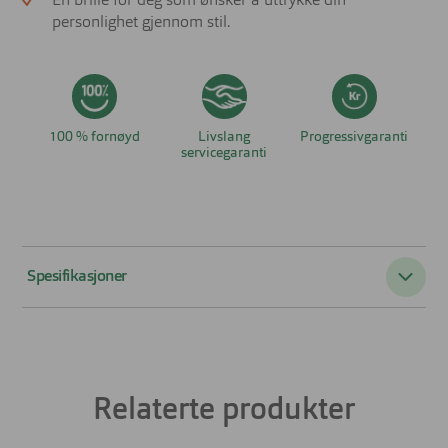
En brille for deg som ønsker å uttrykke din
personlighet gjennom stil.
100 % fornøyd
Livslang
Progressivgaranti
servicegaranti
Spesifikasjoner
Passer til:
Dame
Form:
Rund
Relaterte produkter
Farge:
Annet