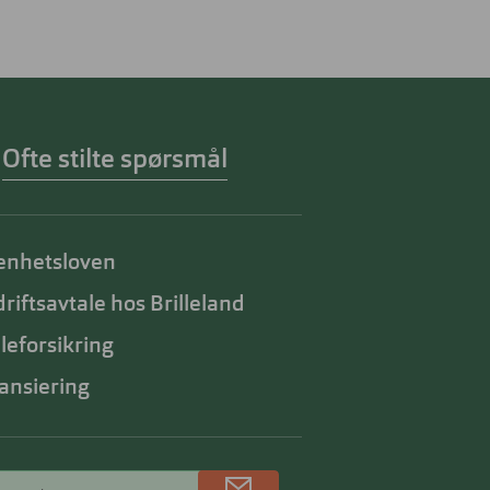
Ofte stilte spørsmål
enhetsloven
riftsavtale hos Brilleland
lleforsikring
ansiering