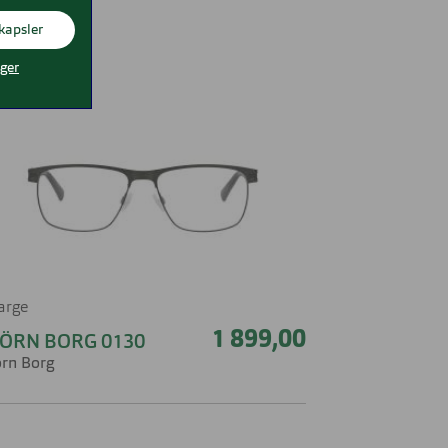
kapsler
nger
farge
1 899,00
JÖRN BORG 0130
örn Borg