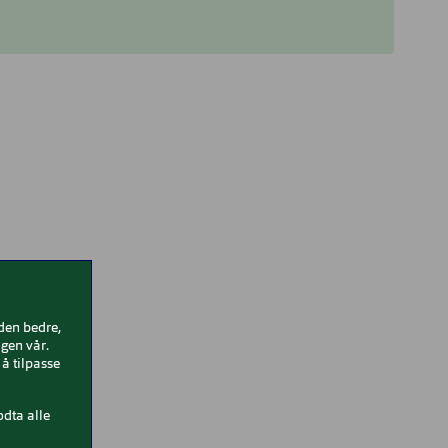
iden bedre,
gen vår.
å tilpasse
odta alle