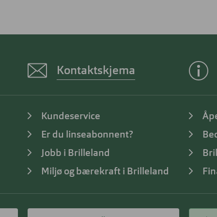
Kontaktskjema
Kundeservice
Åp
Er du linseabonnent?
Bed
Jobb i Brilleland
Bri
Miljø og bærekraft i Brilleland
Fin