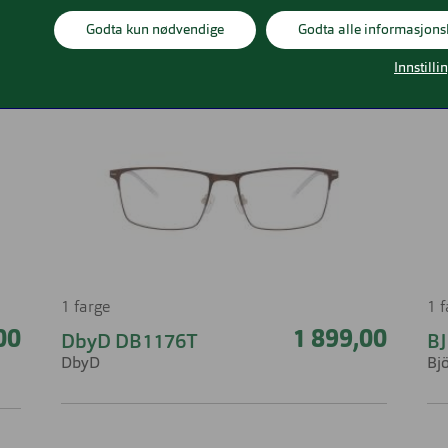
Relaterte produkter
Godta kun nødvendige
Godta alle informasjons
Innstilli
1 farge
1 
00
1 899,00
DbyD DB1176T
B
DbyD
Bj