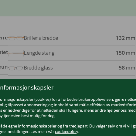
rre
Brillens bredde
132 mm
ntet
Lengde stang
150 mm
run
Bredde glass
58 mm
stic
Nesebro
16 mm
informasjonskapsler
rge
formasjonskapsler (cookies) for å forbedre brukeropplevelsen, gjøre netts
nlig tilpasset annonsering og innhold samt måle effekten av markedsførin
 er nødvendige for at nettsiden skal fungere, mens andre hjelper oss med 
y tjenesten best mulig for deg.
både egne informasjonskapsler og fra tredjepart. Du velger selv om vi vil g
gne innstillinger. Les mer i vår
cookiepolicy
.