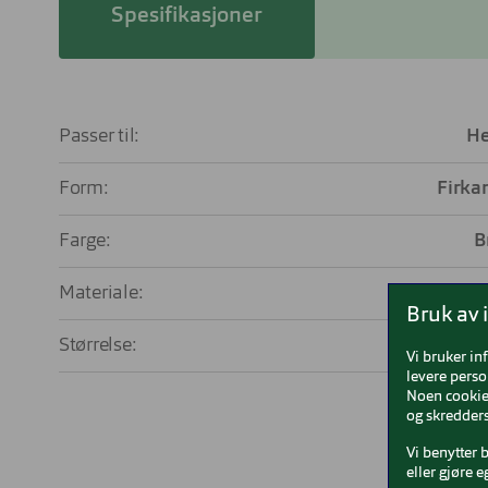
Spesifikasjoner
Passer til:
He
Form:
Firka
Farge:
B
Materiale:
Pla
Bruk av 
Størrelse:
La
Vi bruker in
levere perso
Noen cookies
og skredders
Vi benytter 
eller gjøre e