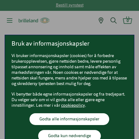
Bestill synstest
0
Brilleland
Briller
Seen briller
Seen SNOF5003
Bruk av informasjonskapsler
Vi bruker informasjonskapsler (cookies) for å forbedre
Seen SNOF5003
brukeropplevelsen, gjøre nettsiden bedre, levere personlig
tilpasset annonsering og innhold samt måle effekten av
SNOF5003
markedsføringen vår. Noen cookies er nødvendige for at
nettsiden skal fungere, mens andre hjelper oss med å tilpasse
og skreddersy tjenesten best mulig for deg.
Vi benytter både egne informasjonskapsler og fra tredjepart.
Du velger selv om vi vil godta alle eller gjøre egne
innstillinger. Les mer i vår
cookiepolicy
.
Godta alle informasjonskapsler
Godta kun nødvendige