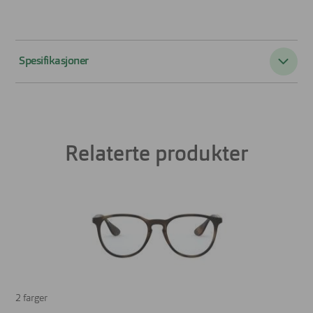
Spesifikasjoner
Passer til:
Dame
Form:
Rund
Relaterte produkter
Farge:
Brun
Materiale:
Plastic
Størrelse:
Medium
Brillens bredde
124 mm
Lengde stang
140 mm
2 farger