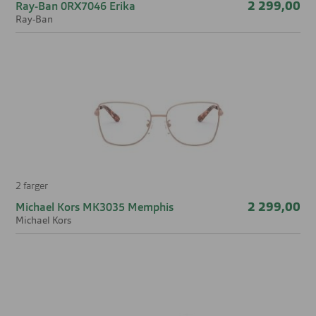
Bredde glass
52 mm
2 299,00
Ray-Ban 0RX7046 Erika
Ray-Ban
Høyde glass
45 mm
Nesebro
20 mm
2 farger
2 299,00
Michael Kors MK3035 Memphis
Michael Kors