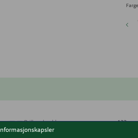
Farge
ame
Brillens bredde
122 mm
informasjonskapsler
ntet
Lengde stang
140 mm