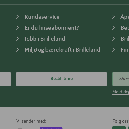
Kundeservice
Åp
Er du linseabonnent?
Bed
Jobb i Brilleland
Bri
Miljø og bærekraft i Brilleland
Fin
Bestill time
Meld deg
Vi sender med
Følg oss