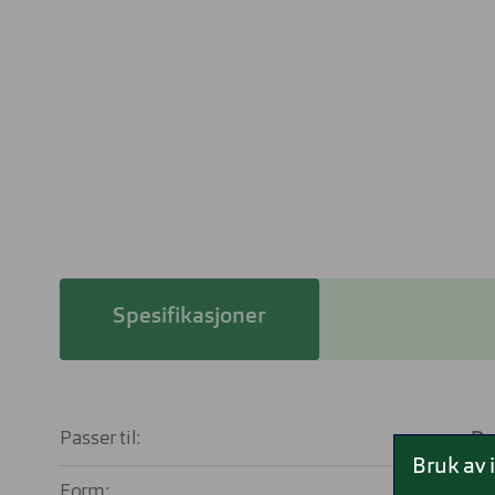
Spesifikasjoner
Passer til:
D
Bruk av 
Form:
Firka