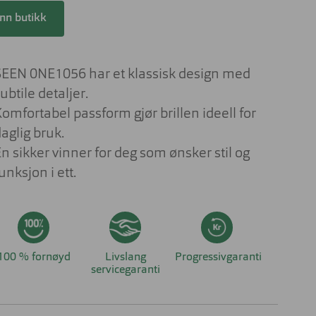
Lesebriller
ser til barn
inn butikk
Derfor har solbrilleglass
Briller på jobben
ulike farger
 aktuelt om
nser
Briller til studiene
Sportsbriller
SEEN 0NE1056 har et klassisk design med
Briller med livsstilsglass
Nyttig og aktuelt om
ubtile detaljer.
solbriller
Briller for ditt behov
omfortabel passform gjør brillen ideell for
aglig bruk.
Briller og barn
n sikker vinner for deg som ønsker stil og
Forskjellen på dyrt og billig brilleglass
unksjon i ett.
Hvilke briller kler ansiktsfasongen din?
Nyttig og aktuelt om briller
100 % fornøyd
Livslang
Progressivgaranti
servicegaranti