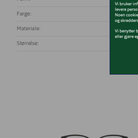
Vi bruker in
levere perso
Farge:
Noen cookies
og skredders
Materiale:
Me
Vi benytter 
eller gjøre e
Størrelse:
Med