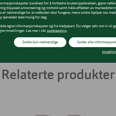
formasjonskapsler (cookies) for å forbedre brukeropplevelsen, gjøre netts
nlig tilpasset annonsering og innhold samt måle effekten av markedsførin
Gull
Bredde glass
53 mm
 er nødvendige for at nettsiden skal fungere, mens andre hjelper oss med 
y tjenesten best mulig for deg.
tal
Nesebro
16 mm
både egne informasjonskapsler og fra tredjepart. Du velger selv om vi vil g
gne innstillinger. Les mer i vår
cookiepolicy
.
ium
Godta kun nødvendige
Godta alle informasjons
Innstilli
Relaterte produkter