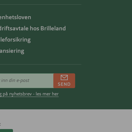
enhetsloven
riftsavtale hos Brilleland
lleforsikring
ansiering
SEND
 på nyhetsbrev - les mer her