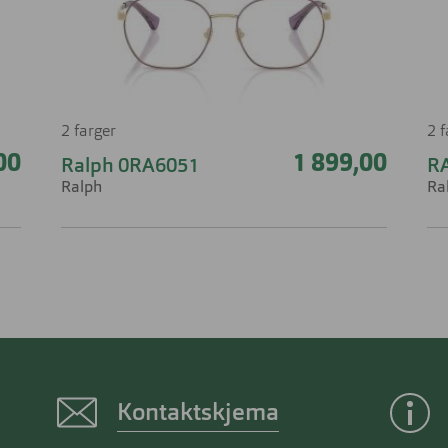
2 farger
2 
00
1 899,00
Ralph 0RA6051
R
Ralph
Ra
Kontaktskjema