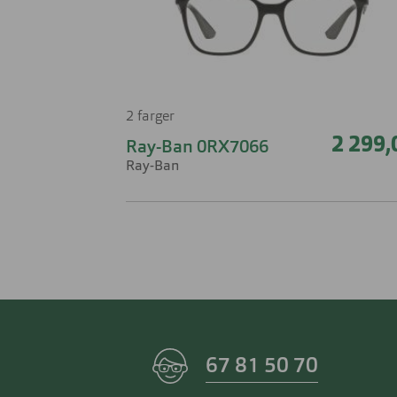
2 farger
2 299,
Ray-Ban 0RX7066
Ray-Ban
67 81 50 70