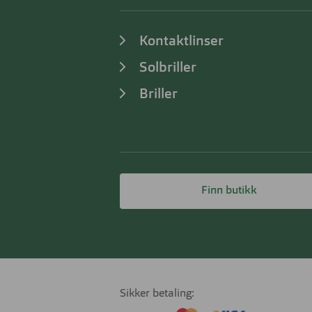
Kontaktlinser
Solbriller
Briller
Finn butikk
Sikker betaling