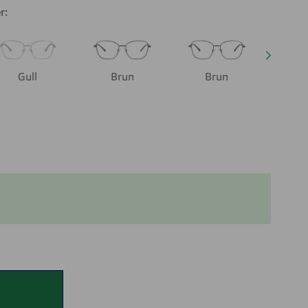
r:
Gull
Brun
Brun