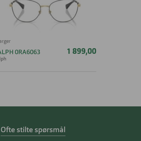
farger
1 899,00
ALPH 0RA6063
lph
Ofte stilte spørsmål