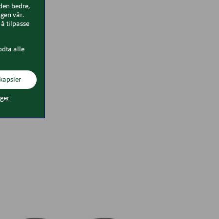
iden bedre,
gen vår.
å tilpasse
odta alle
kapsler
nger