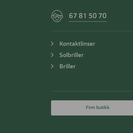
67 81 50 70
Kontaktlinser
Solbriller
Briller
Finn butikk