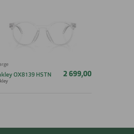
farge
2 699,00
akley OX8139 HSTN
kley