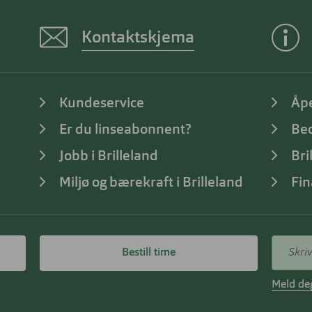
Kontaktskjema
Kundeservice
Åp
Er du linseabonnent?
Bed
Jobb i Brilleland
Bri
Miljø og bærekraft i Brilleland
Fin
Bestill time
Meld deg