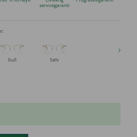
100 % fornøyd
Livslang
Progressivgaranti
servicegaranti
r:
Gull
Sølv