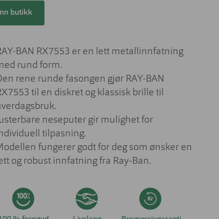
Lesebriller
ser til barn
inn butikk
Derfor har solbrilleglass
Briller på jobben
ulike farger
 aktuelt om
nser
Briller til studiene
Sportsbriller
RAY-BAN RX7553 er en lett metallinnfatning
Briller med livsstilsglass
Nyttig og aktuelt om
med rund form.
solbriller
Briller for ditt behov
Den rene runde fasongen gjør RAY-BAN
X7553 til en diskret og klassisk brille til
Briller og barn
hverdagsbruk.
Forskjellen på dyrt og billig brilleglass
Justerbare neseputer gir mulighet for
Hvilke briller kler ansiktsfasongen din?
ndividuell tilpasning.
Nyttig og aktuelt om briller
Modellen fungerer godt for deg som ønsker en
ett og robust innfatning fra Ray‑Ban.