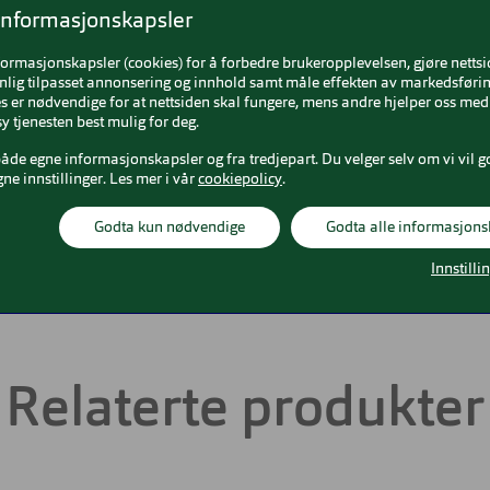
informasjonskapsler
sex
Brillens bredde
124 mm
formasjonskapsler (cookies) for å forbedre brukeropplevelsen, gjøre netts
nlig tilpasset annonsering og innhold samt måle effekten av markedsførin
und
Lengde stang
140 mm
 er nødvendige for at nettsiden skal fungere, mens andre hjelper oss med 
y tjenesten best mulig for deg.
Gull
Bredde glass
52 mm
både egne informasjonskapsler og fra tredjepart. Du velger selv om vi vil g
gne innstillinger. Les mer i vår
cookiepolicy
.
tal
Nesebro
20 mm
Godta kun nødvendige
Godta alle informasjons
ium
Innstilli
Relaterte produkter