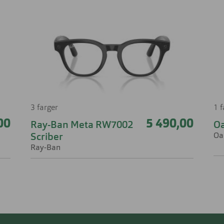
3 farger
1 
00
5 490,00
Ray-Ban Meta RW7002
O
Oa
Scriber
Ray-Ban