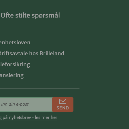
Ofte stilte spørsmål
enhetsloven
riftsavtale hos Brilleland
lleforsikring
ansiering
SEND
 på nyhetsbrev - les mer her