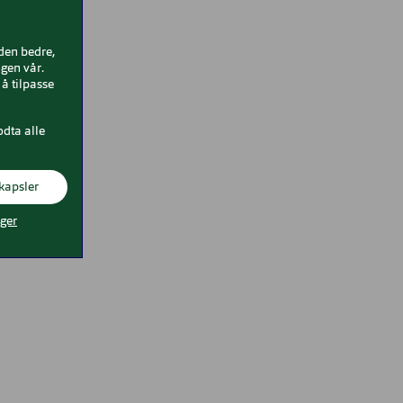
iden bedre,
gen vår.
å tilpasse
odta alle
kapsler
nger