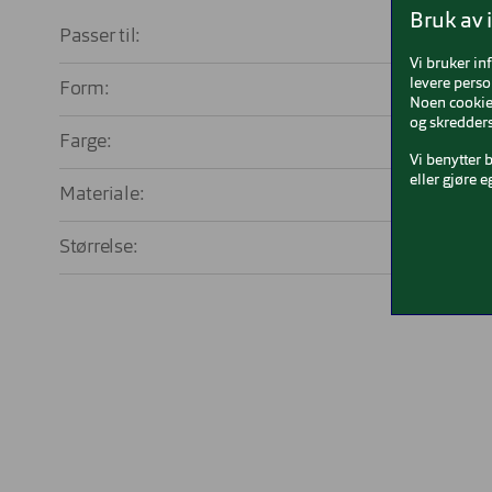
Bruk av 
Passer til:
Uni
Vi bruker in
levere perso
Form:
R
Noen cookies
og skredders
Farge:
Vi benytter 
eller gjøre e
Materiale:
Me
Størrelse:
Med