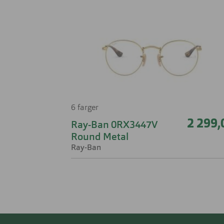
6 farger
2 299,
Ray-Ban 0RX3447V
Round Metal
Ray-Ban