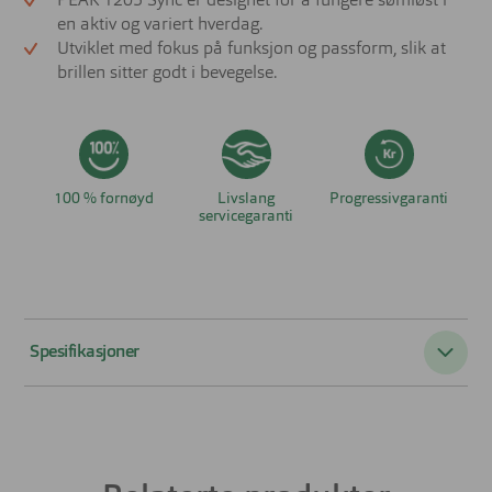
PEAK 1205 Sync er designet for å fungere sømløst i
en aktiv og variert hverdag.
Utviklet med fokus på funksjon og passform, slik at
brillen sitter godt i bevegelse.
100 % fornøyd
Livslang
Progressivgaranti
servicegaranti
Spesifikasjoner
Passer til:
Dame
Form:
Oval