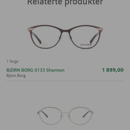
Relaterte produkter
Farge:
Brun
Materiale:
Titan
Størrelse:
Liten
1 farge
1 899,00
BJÖRN BORG 0133 Shannon
Björn Borg