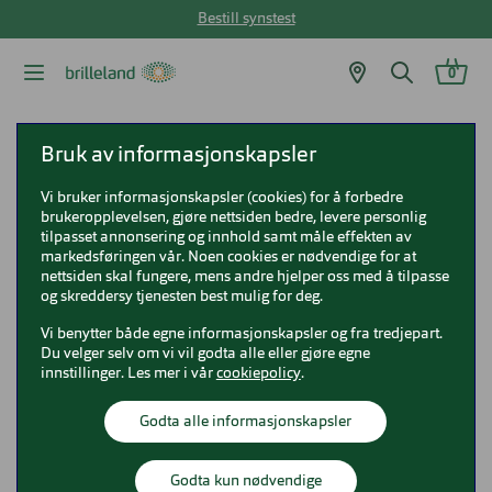
Bestill synstest
0
Brilleland
Briller
Peak Performance briller
Bruk av informasjonskapsler
Peak Performance 1205 Sync
Vi bruker informasjonskapsler (cookies) for å forbedre
brukeropplevelsen, gjøre nettsiden bedre, levere personlig
Peak Performance 1205 Sync
tilpasset annonsering og innhold samt måle effekten av
markedsføringen vår. Noen cookies er nødvendige for at
0PC000110
nettsiden skal fungere, mens andre hjelper oss med å tilpasse
og skreddersy tjenesten best mulig for deg.
Vi benytter både egne informasjonskapsler og fra tredjepart.
Du velger selv om vi vil godta alle eller gjøre egne
innstillinger. Les mer i vår
cookiepolicy
.
Godta alle informasjonskapsler
Godta kun nødvendige