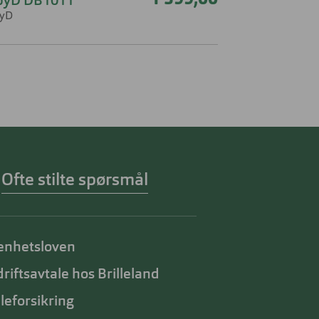
1 399,00
byD DB1011
yD
Ofte stilte spørsmål
enhetsloven
riftsavtale hos Brilleland
lleforsikring