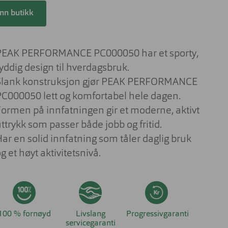
Lesebriller
ser til barn
inn butikk
Derfor har solbrilleglass
Briller på jobben
ulike farger
 aktuelt om
nser
Briller til studiene
Sportsbriller
PEAK PERFORMANCE PC000050 har et sporty,
Briller med livsstilsglass
Nyttig og aktuelt om
yddig design til hverdagsbruk.
solbriller
Briller for ditt behov
Slank konstruksjon gjør PEAK PERFORMANCE
PC000050 lett og komfortabel hele dagen.
Briller og barn
Formen på innfatningen gir et moderne, aktivt
Forskjellen på dyrt og billig brilleglass
ttrykk som passer både jobb og fritid.
Hvilke briller kler ansiktsfasongen din?
Har en solid innfatning som tåler daglig bruk
Nyttig og aktuelt om briller
g et høyt aktivitetsnivå.
100 % fornøyd
Livslang
Progressivgaranti
servicegaranti