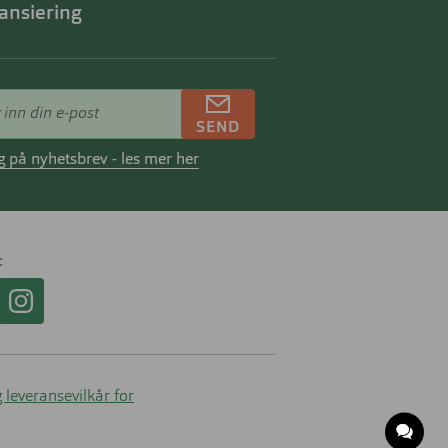
ansiering
SEND
 på nyhetsbrev - les mer her
 leveransevilkår for