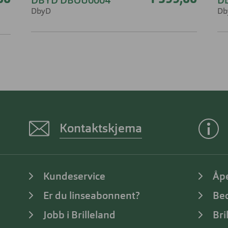
00
1 599,00
DBYD DBOU0004
D
DbyD
Db
Kontaktskjema
Kundeservice
Åp
Er du linseabonnent?
Bed
Jobb i Brilleland
Bri