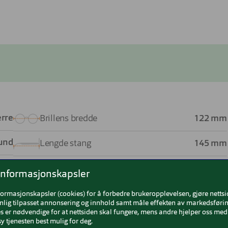
rre
Brillens bredde
122 mm
und
Lengde stang
145 mm
Grå
Bredde glass
50 mm
informasjonskapsler
itan
Nesebro
22 mm
formasjonskapsler (cookies) for å forbedre brukeropplevelsen, gjøre netts
nlig tilpasset annonsering og innhold samt måle effekten av markedsførin
 er nødvendige for at nettsiden skal fungere, mens andre hjelper oss med 
ium
y tjenesten best mulig for deg.