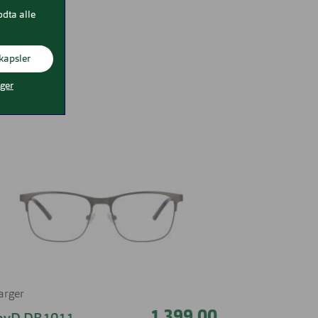
odta alle
kapsler
nger
farger